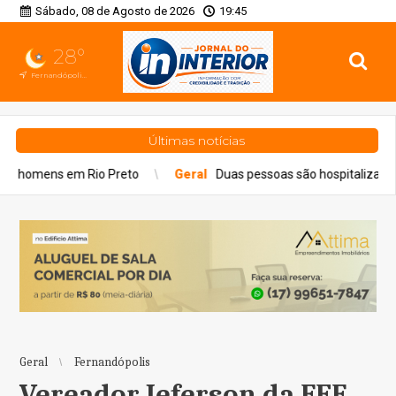
Sábado, 08 de Agosto de 2026
19:45
28°
Fernandópolis, SP
Últimas notícias
eto
Geral
Duas pessoas são hospitalizadas por inalação de fum
Geral
Fernandópolis
Vereador Jeferson da FEF