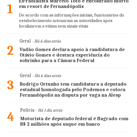
Ex-radialista Marcelo Toto é encontrado morto
1
em resort de Fernandópolis
De acordo com as informações iniciais, funcionários do
estabelecimento acionaram as autoridades após
localizarem a vítima sem sinais vitais
Geral
- Há 6 dias atrás
2
Vadão Gomes declara apoio à candidatura de
Otávio Gomes e destaca experiência do
sobrinho para a Câmara Federal
Geral
- Há 6 dias atrás
3
Rodrigo Ortunho tem candidatura a deputado
estadual homologada pelo Podemos e coloca
Fernandópolis na disputa por vaga na Alesp
Polícia
- Há 1 dia atrás
4
Motorista de deputado federal é flagrado com
R$ 2 milhões após saque em banco