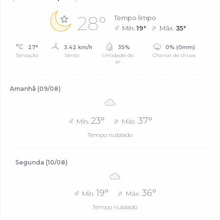
28°
Tempo limpo
Mín.
19°
Máx.
35°
27°
3.42 km/h
35%
0% (0mm)
Sensação
Vento
Umidade do
Chance de chuva
ar
Amanhã (09/08)
23°
37°
Mín.
Máx.
Tempo nublado
Segunda (10/08)
19°
36°
Mín.
Máx.
Tempo nublado