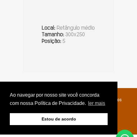
Ao navegar por nosso site você concorda
© Copyright 2026 - Jornal do Interior - Todos os direitos
com nossa Política de Privacidade.
ler mais
reservados
Estou de acordo