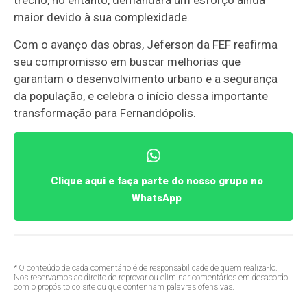
trecho, no entanto, demandará um esforço ainda
maior devido à sua complexidade.
Com o avanço das obras, Jeferson da FEF reafirma
seu compromisso em buscar melhorias que
garantam o desenvolvimento urbano e a segurança
da população, e celebra o início dessa importante
transformação para Fernandópolis.
Clique aqui e faça parte do nosso grupo no
WhatsApp
* O conteúdo de cada comentário é de responsabilidade de quem realizá-lo.
Nos reservamos ao direito de reprovar ou eliminar comentários em desacordo
com o propósito do site ou que contenham palavras ofensivas.