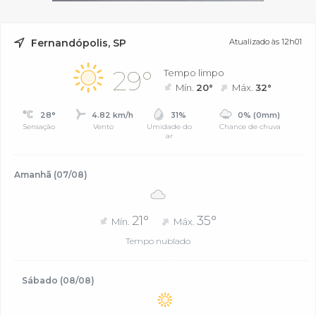
Fernandópolis, SP
Atualizado às 12h01
29°
Tempo limpo
Mín.
20°
Máx.
32°
28°
4.82 km/h
31%
0% (0mm)
Sensação
Vento
Umidade do
Chance de chuva
ar
Amanhã (07/08)
21°
35°
Mín.
Máx.
Tempo nublado
Sábado (08/08)