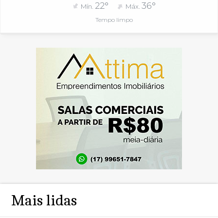
22°
36°
Mín.
Máx.
Tempo limpo
Mais lidas