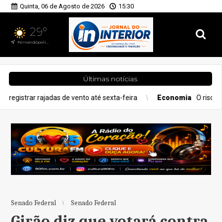
Quinta, 06 de Agosto de 2026
15:30
29°
Fernandópolis, SP
Últimas notícias
das de vento até sexta-feira
Economia
O risco do Setembro Ama
Senado Federal
Senado Federal
Girão diz que votará contra