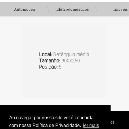
Automóveis
Eletrodomésticos
Imóveis
Ao navegar por nosso site você concorda
© Copyright 2026 - Jornal do Interior - Todos os direitos
com nossa Política de Privacidade.
ler mais
reservados