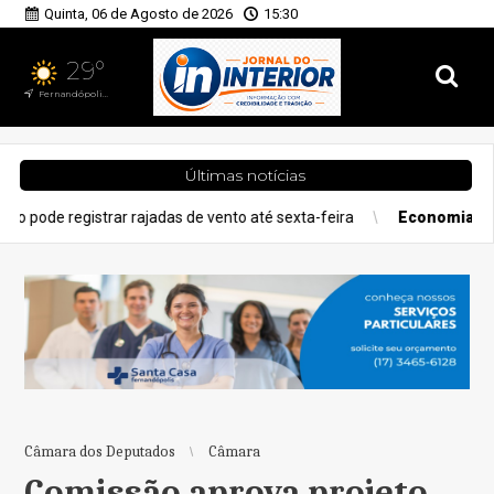
Quinta, 06 de Agosto de 2026
15:30
29°
Fernandópolis, SP
Últimas notícias
rar rajadas de vento até sexta-feira
Economia
O risco do Setem
Câmara dos Deputados
Câmara
Comissão aprova projeto