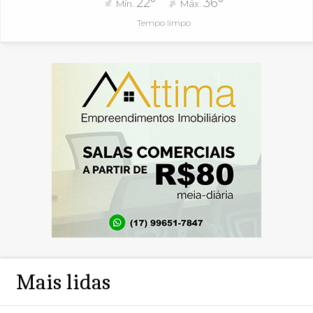
22°
36°
Mín.
Máx.
Tempo limpo
Mais lidas