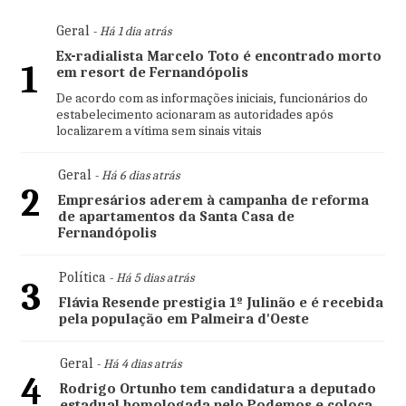
Geral
- Há 1 dia atrás
Ex-radialista Marcelo Toto é encontrado morto
1
em resort de Fernandópolis
De acordo com as informações iniciais, funcionários do
estabelecimento acionaram as autoridades após
localizarem a vítima sem sinais vitais
Geral
- Há 6 dias atrás
2
Empresários aderem à campanha de reforma
de apartamentos da Santa Casa de
Fernandópolis
Política
- Há 5 dias atrás
3
Flávia Resende prestigia 1º Julinão e é recebida
pela população em Palmeira d'Oeste
Geral
- Há 4 dias atrás
4
Rodrigo Ortunho tem candidatura a deputado
estadual homologada pelo Podemos e coloca