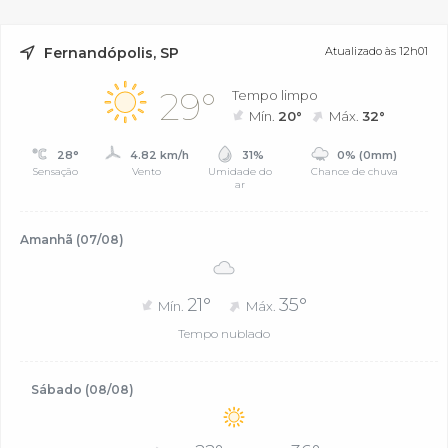
Fernandópolis, SP
Atualizado às 12h01
29°
Tempo limpo
Mín.
20°
Máx.
32°
28°
4.82 km/h
31%
0% (0mm)
Sensação
Vento
Umidade do
Chance de chuva
ar
Amanhã (07/08)
21°
35°
Mín.
Máx.
Tempo nublado
Sábado (08/08)