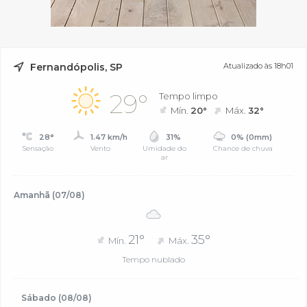
Fernandópolis, SP
Atualizado às 18h01
29°
Tempo limpo
Mín.
20°
Máx.
32°
28°
1.47 km/h
31%
0% (0mm)
Sensação
Vento
Umidade do
Chance de chuva
ar
Amanhã (07/08)
21°
35°
Mín.
Máx.
Tempo nublado
Sábado (08/08)