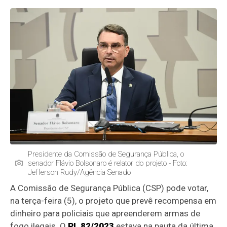
Presidente da Comissão de Segurança Pública, o
senador Flávio Bolsonaro é relator do projeto - Foto:
Jefferson Rudy/Agência Senado
A Comissão de Segurança Pública (CSP) pode votar,
na terça-feira (5), o projeto que prevê recompensa em
dinheiro para policiais que apreenderem armas de
fogo ilegais. O
PL 82/2023
estava na pauta da última