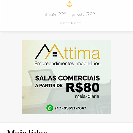
22°
36°
Mín.
Máx.
Tempo limpo