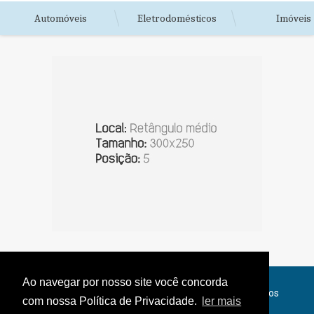
Automóveis
Eletrodomésticos
Imóveis
Ao navegar por nosso site você concorda
© Copyright 2026 - Jornal do Interior - Todos os direitos
com nossa Política de Privacidade.
ler mais
reservados