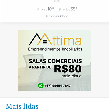
18°
35°
Mín.
Máx.
Tempo nublado
Mais lidas