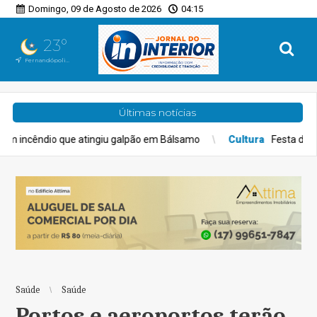
Domingo, 09 de Agosto de 2026
04:15
23°
Fernandópolis, SP
Últimas notícias
 galpão em Bálsamo
Cultura
Festa das Nações de Uchoa começa 
Saúde
Saúde
Portos e aeroportos terão