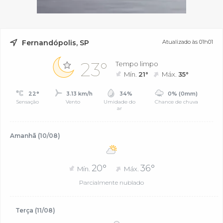
Fernandópolis, SP
Atualizado às 01h01
23°
Tempo limpo
Mín.
21°
Máx.
35°
22°
3.13 km/h
34%
0% (0mm)
Sensação
Vento
Umidade do
Chance de chuva
ar
Amanhã (10/08)
20°
36°
Mín.
Máx.
Parcialmente nublado
Terça (11/08)