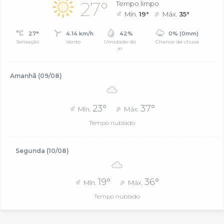
27°
Tempo limpo
Mín.
19°
Máx.
35°
27°
4.14 km/h
42%
0% (0mm)
Sensação
Vento
Umidade do
Chance de chuva
ar
Amanhã (09/08)
23°
37°
Mín.
Máx.
Tempo nublado
Segunda (10/08)
19°
36°
Mín.
Máx.
Tempo nublado