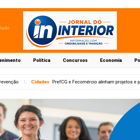
blado
enimento
Política
Concursos
Economia
Po
PrefCG e Fecomércio alinham projetos e parcerias para Capital