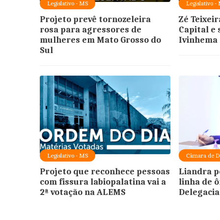
Legislativo - MS
Legislativo -
Projeto prevê tornozeleira
Zé Teixeir
rosa para agressores de
Capital e
mulheres em Mato Grosso do
Ivinhema
Sul
Legislativo - MS
Câmara de D
Projeto que reconhece pessoas
Liandra p
com fissura labiopalatina vai a
linha de 
2ª votação na ALEMS
Delegacia