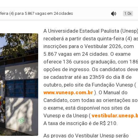
para 5.867 vagas em 24 cidades
1.0x
A Universidade Estadual Paulista (Unesp
receberá a partir desta quinta-feira (4) a
inscrições para o Vestibular 2026, com
5.867 vagas em 24 cidades. O exame
oferece 136 cursos graduação, com 18
opções de ingresso. Os candidatos dev
se cadastrar até as 23h59 do dia 8 de
outubro, pelo site da Fundação Vunesp (
www.vunesp.com.br
). O Manual do
Candidato, com todas as orientações so
o exame, está disponível nos sites da
Vunesp e da Unesp (
vestibular.unesp.
A taxa de inscrição é de R$ 210.
As provas do Vestibular Unesp serão