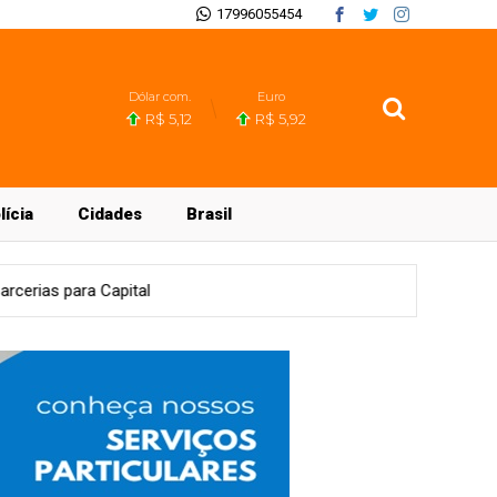
17996055454
Dólar com.
Euro
R$ 5,12
R$ 5,92
lícia
Cidades
Brasil