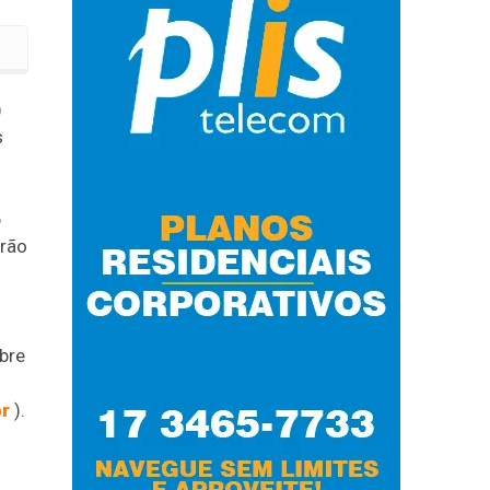
)
s
6
erão
bre
br
).