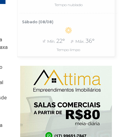
Tempo nublado
Sábado (08/08)
a
22°
36°
Mín.
Máx.
taxa
Tempo limpo
o
al
sde
va