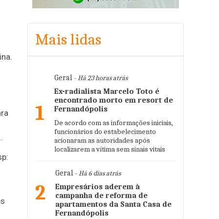
Mais lidas
ina.
Geral
- Há 23 horas atrás
Ex-radialista Marcelo Toto é
encontrado morto em resort de
1
Fernandópolis
ara
De acordo com as informações iniciais,
funcionários do estabelecimento
.
acionaram as autoridades após
localizarem a vítima sem sinais vitais
sp:
Geral
- Há 6 dias atrás
2
Empresários aderem à
campanha de reforma de
es
apartamentos da Santa Casa de
Fernandópolis