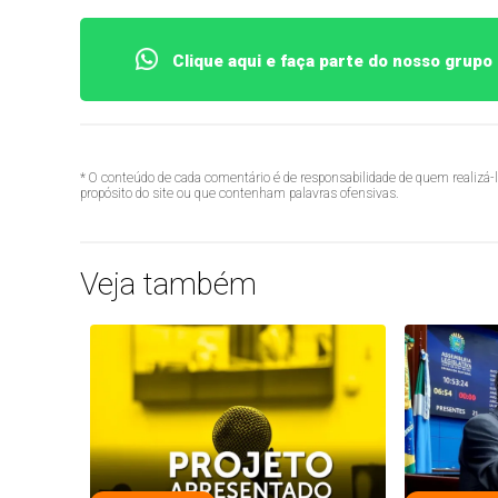
Clique aqui e faça parte do nosso grup
* O conteúdo de cada comentário é de responsabilidade de quem realizá-
propósito do site ou que contenham palavras ofensivas.
Veja também