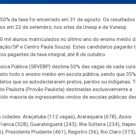
 50% da taxa foi encerrado em 31 de agosto. Os resultados
os em 22 de setembro, nos sites da Unesp e da Vunesp.
 mil alunos matriculados no último ano do ensino médio d
ucação/SP e Centro Paula Souza). Estes candidatos pagarão 
s pagantes de taxa integral, até 8 de outubro.
sica Pública (SRVEBP) destina 50% das vagas de cada curs
ito todo o ensino médio em escola pública, sendo que 35%
atos que se autodeclararem pretos, pardos ou indígenas. T
do Paulista (Provão Paulista) destinadas exclusivamente a
tido maioria de ingressantes vindos de escolas públicas de
 cidades: Araçatuba (112 vagas), Araraquara (678), Assis
ranca (328), Guaratinguetá (243), Ilha Solteira (234), Itape
6), Presidente Prudente (461), Registro (56), Rio Claro (373),