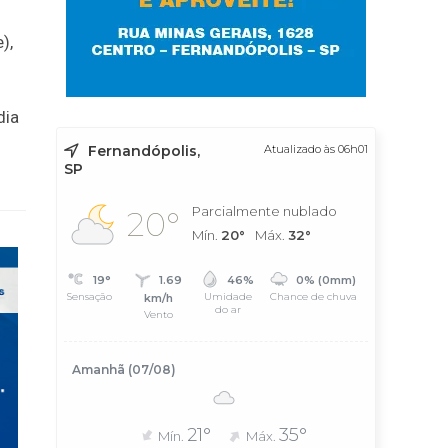
),
dia
Fernandópolis,
Atualizado às 06h01
SP
Parcialmente nublado
20°
Mín.
20°
Máx.
32°
19°
1.69
46%
0% (0mm)
Sensação
Umidade
Chance de chuva
km/h
do ar
Vento
Amanhã (07/08)
21°
35°
Mín.
Máx.