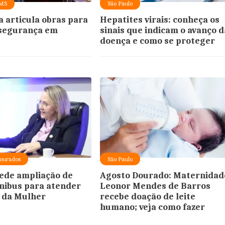
 MS
São Paulo
a articula obras para
Hepatites virais: conheça os
 segurança em
sinais que indicam o avanço d
doença e como se proteger
ourados
São Paulo
ede ampliação de
Agosto Dourado: Maternidad
ônibus para atender
Leonor Mendes de Barros
 da Mulher
recebe doação de leite
humano; veja como fazer