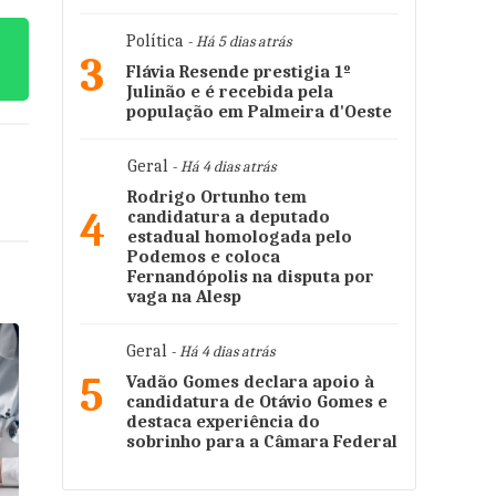
Política
- Há 5 dias atrás
3
Flávia Resende prestigia 1º
Julinão e é recebida pela
população em Palmeira d'Oeste
Geral
- Há 4 dias atrás
Rodrigo Ortunho tem
4
candidatura a deputado
estadual homologada pelo
Podemos e coloca
Fernandópolis na disputa por
vaga na Alesp
Geral
- Há 4 dias atrás
5
Vadão Gomes declara apoio à
candidatura de Otávio Gomes e
destaca experiência do
sobrinho para a Câmara Federal