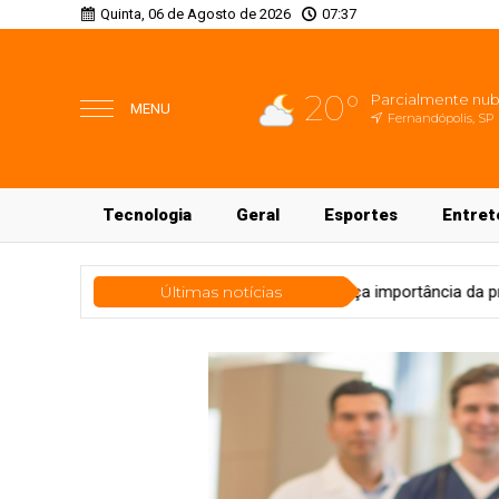
Quinta, 06 de Agosto de 2026
07:37
20°
Parcialmente nu
MENU
Fernandópolis, SP
Tecnologia
Geral
Esportes
Entret
acional da Saúde reforça importância da prevenção
Últimas notícias
Cidades