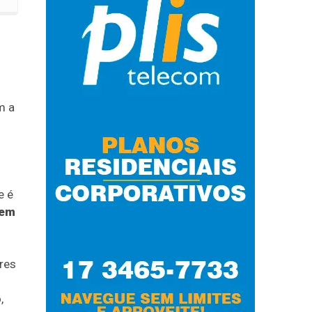
m a
e é
 em
res
,