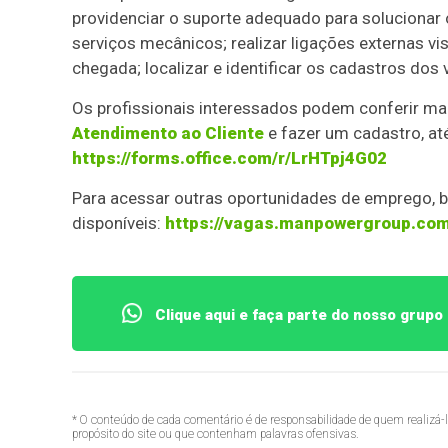
providenciar o suporte adequado para solucionar
serviços mecânicos; realizar ligações externas vi
chegada; localizar e identificar os cadastros dos 
Os profissionais interessados podem conferir ma
Atendimento ao Cliente
e fazer um cadastro, at
https://forms.office.com/r/LrHTpj4G02
Para acessar outras oportunidades de emprego, ba
disponíveis:
https://vagas.manpowergroup.com
Clique aqui e faça parte do nosso grup
* O conteúdo de cada comentário é de responsabilidade de quem realizá-
propósito do site ou que contenham palavras ofensivas.