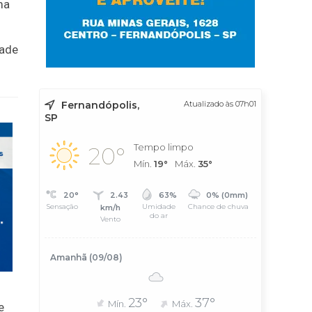
ma
dade
Fernandópolis,
Atualizado às 07h01
SP
Tempo limpo
20°
Mín.
19°
Máx.
35°
20°
2.43
63%
0% (0mm)
Sensação
Umidade
Chance de chuva
km/h
do ar
Vento
Amanhã (09/08)
23°
37°
Mín.
Máx.
e