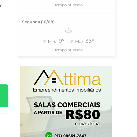
 e
Tempo nublado
Segunda (10/08)
19°
36°
Mín.
Máx.
Tempo nublado