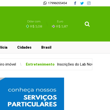
17996055454
Dólar com.
Euro
R$ 5,08
R$ 5,87
lícia
Cidades
Brasil
imento
Inscrições do Lab Novas Histórias estão em seu último dia