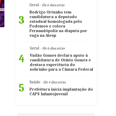
Geral
- Há 6 dias atrás
Rodrigo Ortunho tem
3
candidatura a deputado
estadual homologada pelo
Podemos e coloca
Fernandópolis na disputa por
vaga na Alesp
Geral
- Há 6 dias atrás
4
Vadão Gomes declara apoio à
candidatura de Otávio Gomes e
destaca experiência do
sobrinho para a Câmara Federal
Saúde
- Há 4 dias atrás
5
Prefeitura inicia implantação do
CAPS Infantojuvenil