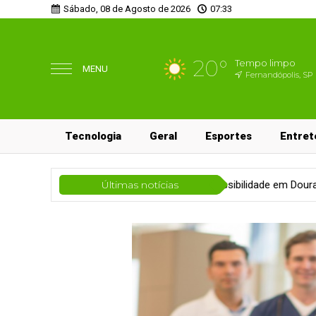
Sábado, 08 de Agosto de 2026
07:33
20°
Tempo limpo
MENU
Fernandópolis, SP
Tecnologia
Geral
Esportes
Entret
ntação da Lei da Acessibilidade em Dourados
Últimas notícias
Cidades
PrefCG