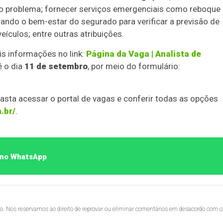
 o problema; fornecer serviços emergenciais como reboque
sando o bem-estar do segurado para verificar a previsão de
veículos; entre outras atribuições.
is informações no link:
Página da Vaga | Analista de
é o dia
11 de setembro
, por meio do formulário:
sta acessar o portal de vagas e conferir todas as opções
.br/
.
o no WhatsApp
lo. Nos reservamos ao direito de reprovar ou eliminar comentários em desacordo com o