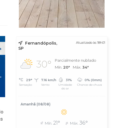
Fernandópolis,
Atualizado às 18h01
SP
Parcialmente nublado
30°
Mín.
20°
Máx.
34°
29°
7.16 km/h
31%
0% (0mm)
Sensação
Vento
Umidade
Chance de chuva
do ar
Amanhã (08/08)
do
us
21°
36°
Mín.
Máx.