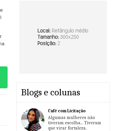
 e
l
r
ma
Blogs e colunas
Café com Licitação
Algumas mulheres não
tiveram escolha... Tiveram
que virar fortaleza.