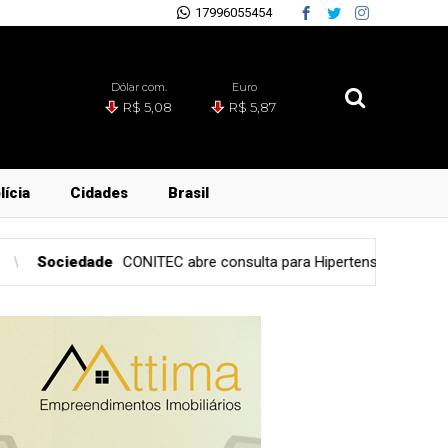
17996055454
Dólar com.
Euro
R$ 5,08
R$ 5,87
lícia
Cidades
Brasil
abre consulta para Hipertensão Arterial Pulmonar
Senado Fe