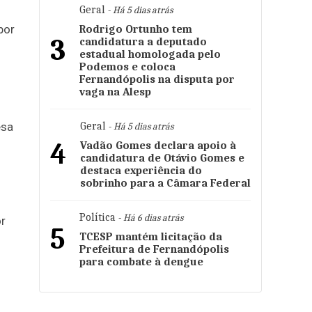
Geral
- Há 5 dias atrás
por
Rodrigo Ortunho tem
3
candidatura a deputado
estadual homologada pelo
Podemos e coloca
Fernandópolis na disputa por
vaga na Alesp
esa
Geral
- Há 5 dias atrás
4
Vadão Gomes declara apoio à
candidatura de Otávio Gomes e
destaca experiência do
sobrinho para a Câmara Federal
Política
- Há 6 dias atrás
or
5
TCESP mantém licitação da
Prefeitura de Fernandópolis
para combate à dengue