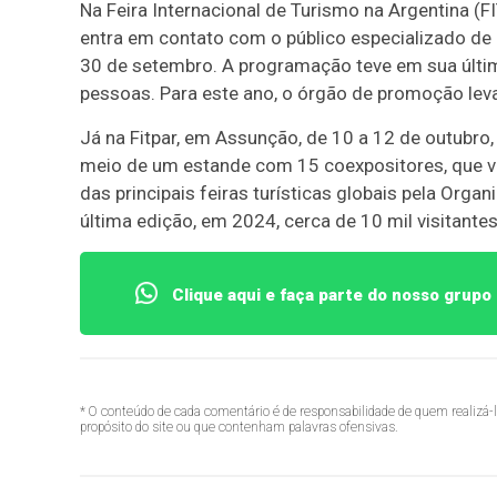
Na Feira Internacional de Turismo na Argentina (
entra em contato com o público especializado de
30 de setembro. A programação teve em sua últ
pessoas. Para este ano, o órgão de promoção lev
Já na Fitpar, em Assunção, de 10 a 12 de outubro, 
meio de um estande com 15 coexpositores, que vã
das principais feiras turísticas globais pela Org
última edição, em 2024, cerca de 10 mil visitante
Clique aqui e faça parte do nosso grup
* O conteúdo de cada comentário é de responsabilidade de quem realizá-
propósito do site ou que contenham palavras ofensivas.