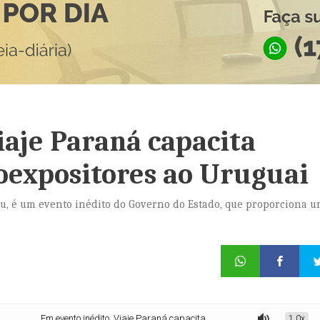
iaje Paraná capacita
coexpositores ao Uruguai
, é um evento inédito do Governo do Estado, que proporciona 
Em evento inédito, Viaje Paraná capacita estrangeiros e leva coexpositores ao 
1.0x