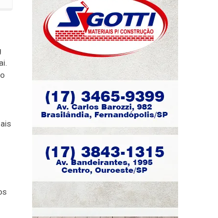
g
i.
no
nais
os