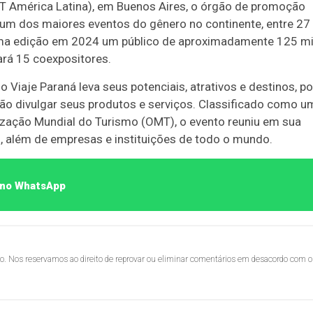
FIT América Latina), em Buenos Aires, o órgão de promoção
 um dos maiores eventos do gênero no continente, entre 27
ima edição em 2024 um público de aproximadamente 125 mi
ará 15 coexpositores.
o Viaje Paraná leva seus potenciais, atrativos e destinos, po
o divulgar seus produtos e serviços. Classificado como u
anização Mundial do Turismo (OMT), o evento reuniu em sua
s, além de empresas e instituições de todo o mundo.
o no WhatsApp
lo. Nos reservamos ao direito de reprovar ou eliminar comentários em desacordo com o