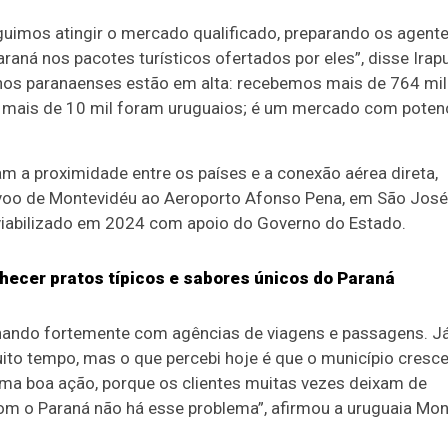
uimos atingir o mercado qualificado, preparando os agent
Paraná nos pacotes turísticos ofertados por eles”, disse Irap
tinos paranaenses estão em alta: recebemos mais de 764 mil
s, mais de 10 mil foram uruguaios; é um mercado com potenc
m a proximidade entre os países e a conexão aérea direta,
voo de Montevidéu ao Aeroporto Afonso Pena, em São José
, viabilizado em 2024 com apoio do Governo do Estado.
nhecer pratos típicos e sabores únicos do Paraná
hando fortemente com agências de viagens e passagens. J
uito tempo, mas o que percebi hoje é que o município cresc
uma boa ação, porque os clientes muitas vezes deixam de
 com o Paraná não há esse problema”, afirmou a uruguaia Mo