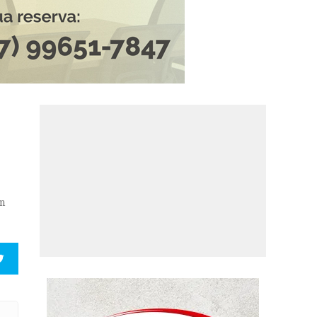
um
Uruguai