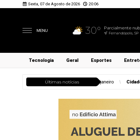
Sexta, 07 de Agosto de 2026
20:06
30°
Parcialmente nu
MENU
Fernandópolis, SP
Tecnologia
Geral
Esportes
Entret
condenada por 8 de janeiro
Últimas notícias
Cidades
Vagas de Emprego em Ri