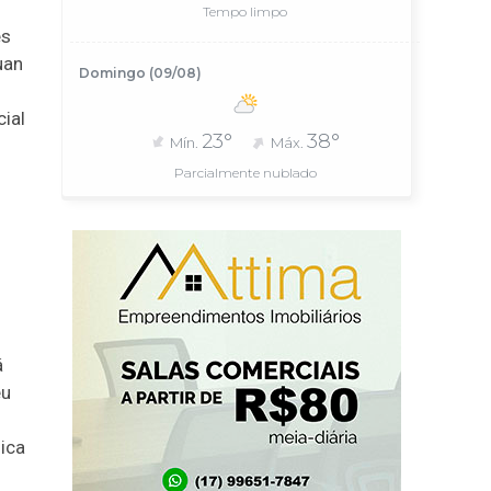
Tempo limpo
es
uan
Domingo (09/08)
ial
23°
38°
Mín.
Máx.
Parcialmente nublado
á
eu
nica