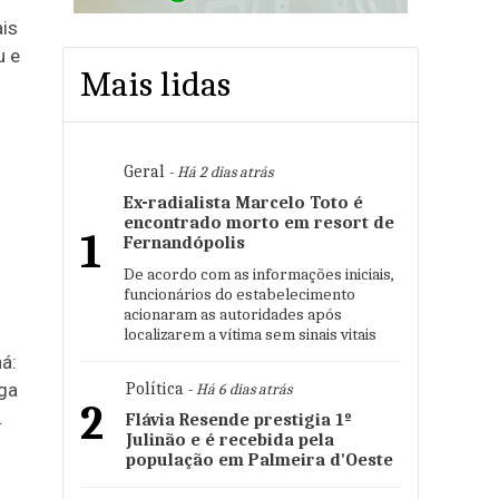
ais
u e
Mais lidas
Geral
- Há 2 dias atrás
Ex-radialista Marcelo Toto é
encontrado morto em resort de
1
Fernandópolis
De acordo com as informações iniciais,
funcionários do estabelecimento
acionaram as autoridades após
localizarem a vítima sem sinais vitais
á:
uga
Política
- Há 6 dias atrás
2
.
Flávia Resende prestigia 1º
Julinão e é recebida pela
população em Palmeira d'Oeste