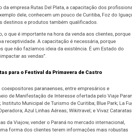
 da empresa Rutas Del Plata, a capacitação dos profission
exemplo dele, conhecem um pouco de Curitiba, Foz do Iguaç
os destinos e produtos também qualificados.
o, o que é importante na hora da venda aos clientes, porque
oa receptividade. A capacitação é necessária, porque
que não fazíamos ideia da existência. É um Estado do
impactar as vendas”.
tas para o Festival da Primavera de Castro
0 coexpositores paranaenses, entre empresários e
meio de Manifestação de Interesse ofertada pelo Viaje Paran
Instituto Municipal de Turismo de Curitiba; Blue Park; La F
peradora; Azul Linhas Aéreas; Wikitravel; e Vivaz Cataratas
das da Viajow, vender o Paraná no mercado internacional,
 uma forma dos clientes terem informações mais robustas