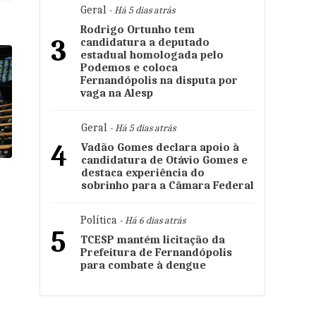
Geral
- Há 5 dias atrás
Rodrigo Ortunho tem
3
candidatura a deputado
estadual homologada pelo
Podemos e coloca
Fernandópolis na disputa por
vaga na Alesp
Geral
- Há 5 dias atrás
4
Vadão Gomes declara apoio à
candidatura de Otávio Gomes e
destaca experiência do
sobrinho para a Câmara Federal
Política
- Há 6 dias atrás
5
TCESP mantém licitação da
Prefeitura de Fernandópolis
para combate à dengue