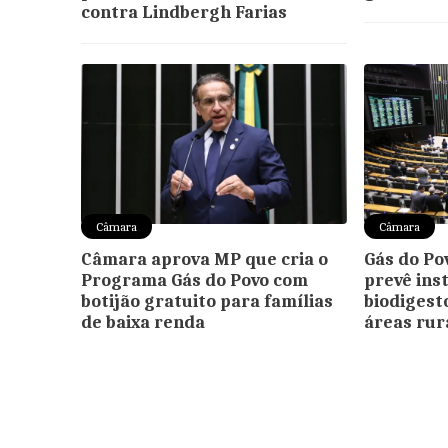
contra Lindbergh Farias
Câmara
Câmara
Câmara aprova MP que cria o
Gás do Po
Programa Gás do Povo com
prevê ins
botijão gratuito para famílias
biodigest
de baixa renda
áreas rur