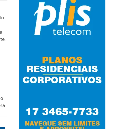
to
e
te.
ao
erá