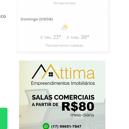
Tempo limpo
ico
Domingo (09/08)
23°
38°
Mín.
Máx.
Parcialmente nublado