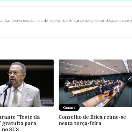
lo. Nos reservamos ao direito de reprovar ou eliminar comentários em desacordo com o
Câmara
arante "Teste da
Conselho de Ética reúne-se
 gratuito para
nesta terça-feira
 no SUS