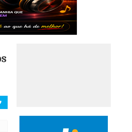
os
o Esporte