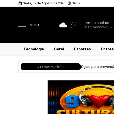
Sexta, 07 de Agosto de 2026
16:37
34°
Tempo nublado
MENU
Fernandópolis, SP
Tecnologia
Geral
Esportes
Entret
aúde e reforça estratégias para prevenção da leishmaniose
Últimas notícias
Ci