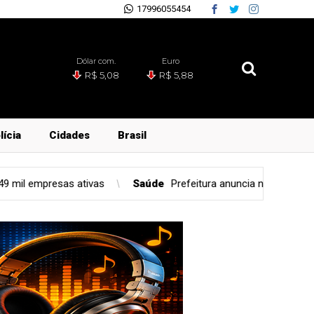
17996055454
Dólar com.
Euro
R$ 5,08
R$ 5,88
lícia
Cidades
Brasil
Saúde
Prefeitura anuncia nova edição do Festival do Morango na 