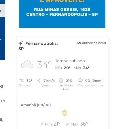
Fernandópolis,
Atualizado às 15h01
SP
Tempo nublado
34°
Mín.
20°
Máx.
34°
32°
7 km/h
21%
0% (0mm)
os
Sensação
Vento
Umidade
Chance de chuva
do ar
Lei
Amanhã (08/08)
a,
21°
36°
Mín.
Máx.