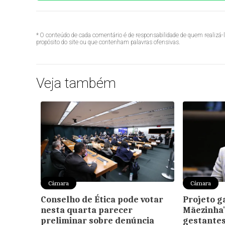
* O conteúdo de cada comentário é de responsabilidade de quem realizá-
propósito do site ou que contenham palavras ofensivas.
Veja também
Câmara
Câmara
Conselho de Ética pode votar
Projeto g
nesta quarta parecer
Mãezinha"
preliminar sobre denúncia
gestantes