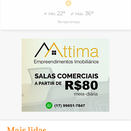
22°
36°
Mín.
Máx.
Tempo limpo
Mais lidas