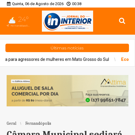
Quinta, 06 de Agosto de 2026
00:38
24°
Fernandópolis, SP
Últimas notícias
ores de mulheres em Mato Grosso do Sul
Economia
Dia Nacional
Geral
Fernandópolis
Câmara Municipal sediará