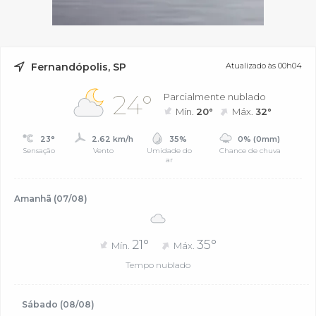
Fernandópolis, SP
Atualizado às 00h04
24°
Parcialmente nublado
Mín.
20°
Máx.
32°
23°
2.62 km/h
35%
0% (0mm)
Sensação
Vento
Umidade do
Chance de chuva
ar
Amanhã (07/08)
21°
35°
Mín.
Máx.
Tempo nublado
Sábado (08/08)