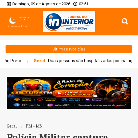
Domingo, 09 de Agosto de 2026
02:51
23°
Fernandópolis, SP
Últimas notícias
al
Duas pessoas são hospitalizadas por inalação de fumaça em incênd
Geral
PM - MS
Polícia Militar captura