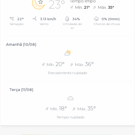
23°
Tempo limpo
Mín.
21°
Máx.
35°
22°
3.13 km/h
34%
0% (0mm)
Sensação
Vento
Umidade do
Chance de chuva
ar
Amanhã (10/08)
20°
36°
Mín.
Máx.
Parcialmente nublado
Terça (11/08)
18°
35°
Mín.
Máx.
Tempo nublado