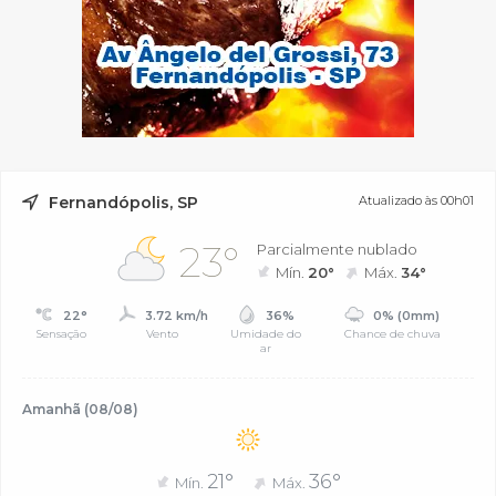
Fernandópolis, SP
Atualizado às 00h01
23°
Parcialmente nublado
Mín.
20°
Máx.
34°
22°
3.72 km/h
36%
0% (0mm)
Sensação
Vento
Umidade do
Chance de chuva
ar
Amanhã (08/08)
21°
36°
Mín.
Máx.