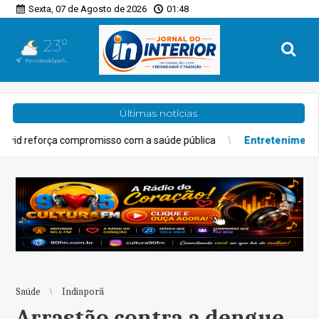
Sexta, 07 de Agosto de 2026
01:48
23°
Fernandópolis, SP
Últimas notícias
romisso com a saúde pública
Entretenimento
Experiência gastr
Saúde
Indiaporã
Arrastão contra a dengue