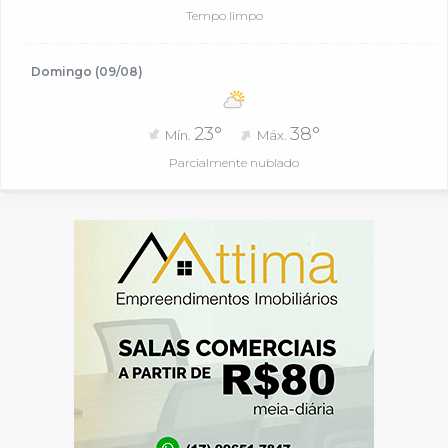
Tempo limpo
Domingo (09/08)
23°
38°
Mín.
Máx.
Parcialmente nublado