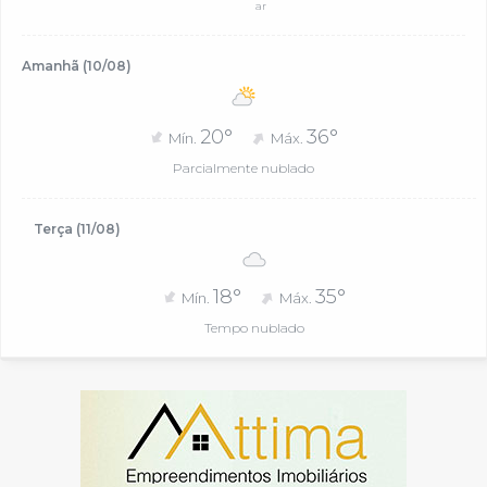
ar
Amanhã (10/08)
20°
36°
Mín.
Máx.
Parcialmente nublado
Terça (11/08)
18°
35°
Mín.
Máx.
Tempo nublado