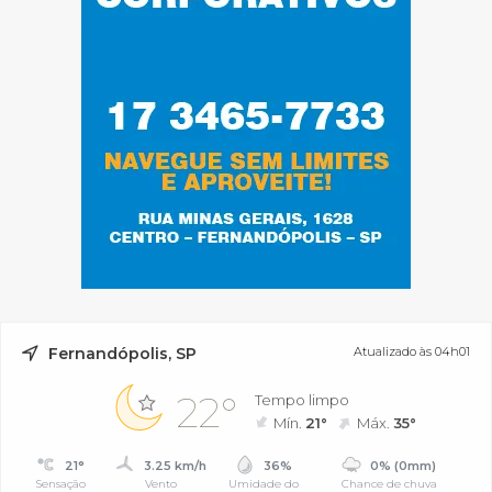
Fernandópolis, SP
Atualizado às 04h01
22°
Tempo limpo
Mín.
21°
Máx.
35°
21°
3.25 km/h
36%
0% (0mm)
Sensação
Vento
Umidade do
Chance de chuva