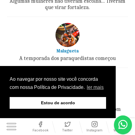
Algumas mulheres não tiveram escolha... Tiveram
que virar fortaleza.
Malagueta
A temporada dos paraquedistas começou
Ao navegar por nosso site você concorda
com nossa Política de Privacidade.
ler mais
O Olhar do Interior
Estou de acordo
O regresso das cavalgadas e o reencontro com
nossas raízes
Facebook
Twitter
Instagram
WhatsApp