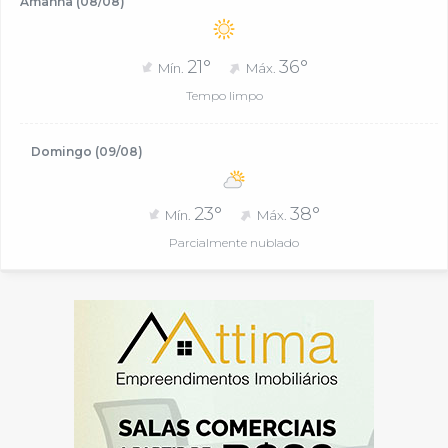
Amanhã (08/08)
21°
36°
Mín.
Máx.
Tempo limpo
Domingo (09/08)
23°
38°
Mín.
Máx.
Parcialmente nublado