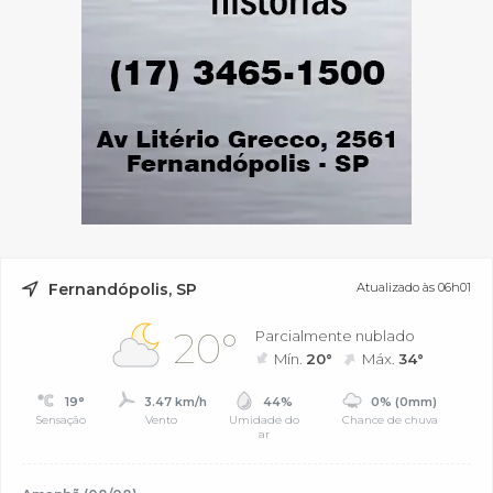
Fernandópolis, SP
Atualizado às 06h01
20°
Parcialmente nublado
Mín.
20°
Máx.
34°
19°
3.47 km/h
44%
0% (0mm)
Sensação
Vento
Umidade do
Chance de chuva
ar