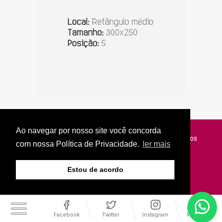
Ao navegar por nosso site você concorda
© Copyright 2026 - Jornal do Interior - Todos os direitos
com nossa Política de Privacidade.
ler mais
reservados
Estou de acordo
Facebook
Twitter
Instagram
WhatsApp