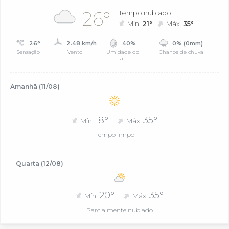
26°
Tempo nublado
Mín.
21°
Máx.
35°
26°
2.48 km/h
40%
0% (0mm)
Sensação
Vento
Umidade do
Chance de chuva
ar
Amanhã (11/08)
18°
35°
Mín.
Máx.
Tempo limpo
Quarta (12/08)
20°
35°
Mín.
Máx.
Parcialmente nublado