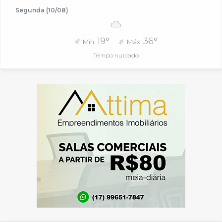
Segunda (10/08)
19°
36°
Mín.
Máx.
Tempo nublado