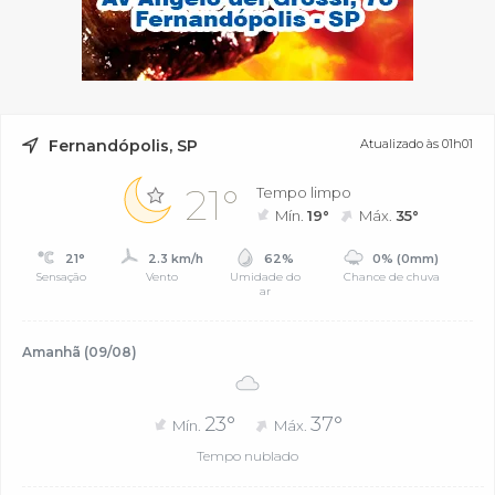
Fernandópolis, SP
Atualizado às 01h01
21°
Tempo limpo
Mín.
19°
Máx.
35°
21°
2.3 km/h
62%
0% (0mm)
Sensação
Vento
Umidade do
Chance de chuva
ar
Amanhã (09/08)
23°
37°
Mín.
Máx.
Tempo nublado