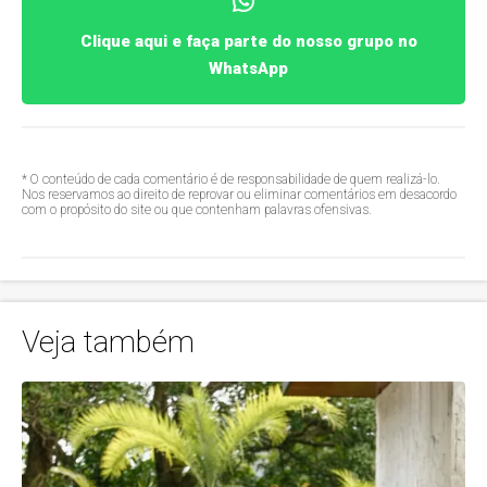
Clique aqui e faça parte do nosso grupo no
WhatsApp
* O conteúdo de cada comentário é de responsabilidade de quem realizá-lo.
Nos reservamos ao direito de reprovar ou eliminar comentários em desacordo
com o propósito do site ou que contenham palavras ofensivas.
Veja também