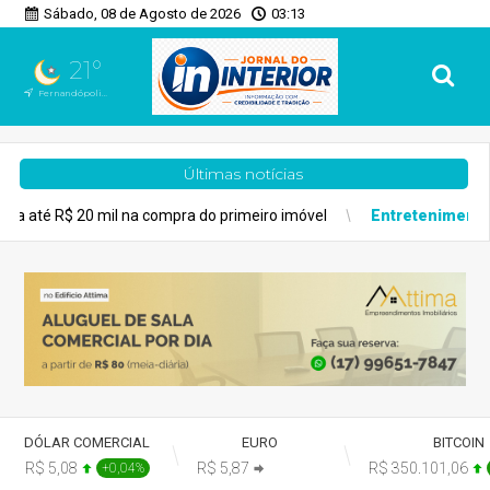
Sábado, 08 de Agosto de 2026
03:13
21°
Fernandópolis, SP
Últimas notícias
a compra do primeiro imóvel
Entretenimento
Inscrições do Lab 
DÓLAR COMERCIAL
EURO
BITCOIN
R$ 5,08
R$ 5,87
R$ 350.101,06
+0,04%
+0,00%