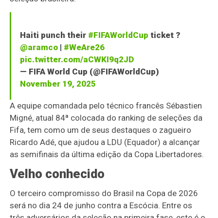
Haiti punch their
#FIFAWorldCup
ticket ?️
@aramco
|
#WeAre26
pic.twitter.com/aCWKI9q2JD
— FIFA World Cup (@FIFAWorldCup)
November 19, 2025
A equipe comandada pelo técnico francês Sébastien
Migné, atual 84ª colocada do ranking de seleções da
Fifa, tem como um de seus destaques o zagueiro
Ricardo Adé, que ajudou a LDU (Equador) a alcançar
as semifinais da última edição da Copa Libertadores.
Velho conhecido
O terceiro compromisso do Brasil na Copa de 2026
será no dia 24 de junho contra a Escócia. Entre os
três adversários da seleção na primeira fase, este é o