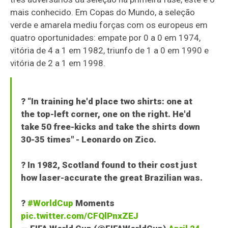
mais conhecido. Em Copas do Mundo, a seleção
verde e amarela mediu forças com os europeus em
quatro oportunidades: empate por 0 a 0 em 1974,
vitória de 4 a 1 em 1982, triunfo de 1 a 0 em 1990 e
vitória de 2 a 1 em 1998.
?️ “In training he'd place two shirts: one at
the top-left corner, one on the right. He'd
take 50 free-kicks and take the shirts down
30-35 times" - Leonardo on Zico.
? In 1982, Scotland found to their cost just
how laser-accurate the great Brazilian was.
?
#WorldCup
Moments
pic.twitter.com/CFQlPnxZEJ