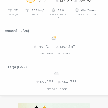
Mín.
21°
Máx.
35°
21°
3.25 km/h
36%
0% (0mm)
Sensação
Vento
Umidade do
Chance de chuva
ar
Amanhã (10/08)
20°
36°
Mín.
Máx.
Parcialmente nublado
Terça (11/08)
18°
35°
Mín.
Máx.
Tempo nublado