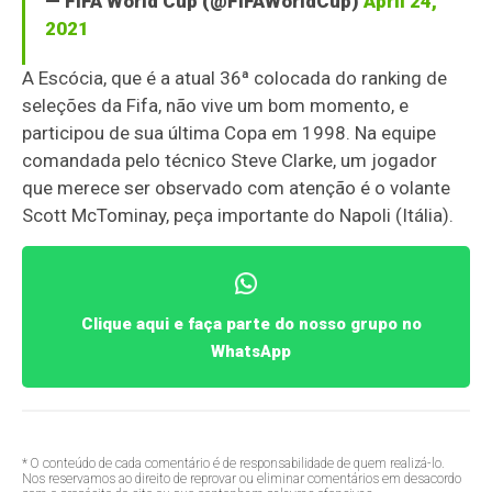
— FIFA World Cup (@FIFAWorldCup)
April 24,
2021
A Escócia, que é a atual 36ª colocada do ranking de
seleções da Fifa, não vive um bom momento, e
participou de sua última Copa em 1998. Na equipe
comandada pelo técnico Steve Clarke, um jogador
que merece ser observado com atenção é o volante
Scott McTominay, peça importante do Napoli (Itália).
Clique aqui e faça parte do nosso grupo no
WhatsApp
* O conteúdo de cada comentário é de responsabilidade de quem realizá-lo.
Nos reservamos ao direito de reprovar ou eliminar comentários em desacordo