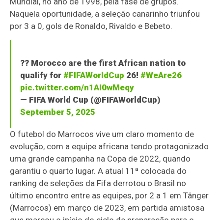
Mundial, no ano de 1998, pela fase de grupos.
Naquela oportunidade, a seleção canarinho triunfou
por 3 a 0, gols de Ronaldo, Rivaldo e Bebeto.
?? Morocco are the first African nation to
qualify for
#FIFAWorldCup
26!
#WeAre26
pic.twitter.com/n1AI0wMeqy
— FIFA World Cup (@FIFAWorldCup)
September 5, 2025
O futebol do Marrocos vive um claro momento de
evolução, com a equipe africana tendo protagonizado
uma grande campanha na Copa de 2022, quando
garantiu o quarto lugar. A atual 11ª colocada do
ranking de seleções da Fifa derrotou o Brasil no
último encontro entre as equipes, por 2 a 1 em Tânger
(Marrocos) em março de 2023, em partida amistosa