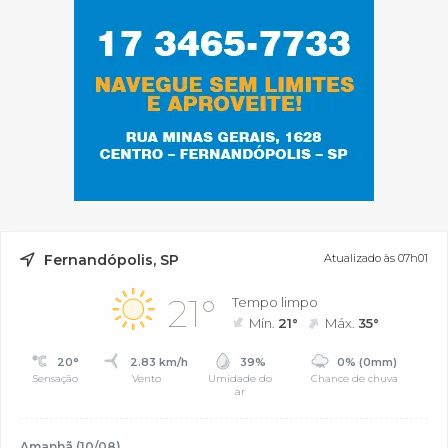
Fernandópolis, SP
Atualizado às 07h01
21°
Tempo limpo
Mín.
21°
Máx.
35°
20°
2.83 km/h
39%
0% (0mm)
Sensação
Vento
Umidade do
Chance de chuva
ar
Amanhã (10/08)