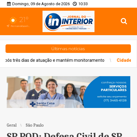
Domingo, 09 de Agosto de 2026
10:33
21°
Fernandópolis, SP
Últimas notícias
e atuação e mantém monitoramento
Cidades
Domingo tem interdiç
Geral
São Paulo
SP POD: Defesa Civil de SP