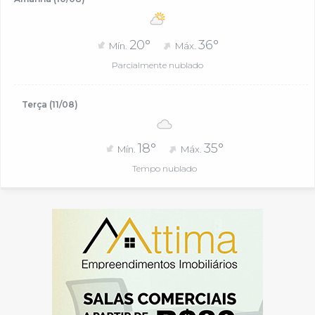
20°
36°
Mín.
Máx.
Parcialmente nublado
Terça (11/08)
18°
35°
Mín.
Máx.
Tempo nublado