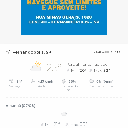
Fernandópolis, SP
Atualizado às 09h01
25°
Parcialmente nublado
Mín.
20°
Máx.
32°
24°
4.13 km/h
36%
0% (0mm)
Sensação
Vento
Umidade do
Chance de chuva
ar
Amanhã (07/08)
21°
35°
Mín.
Máx.