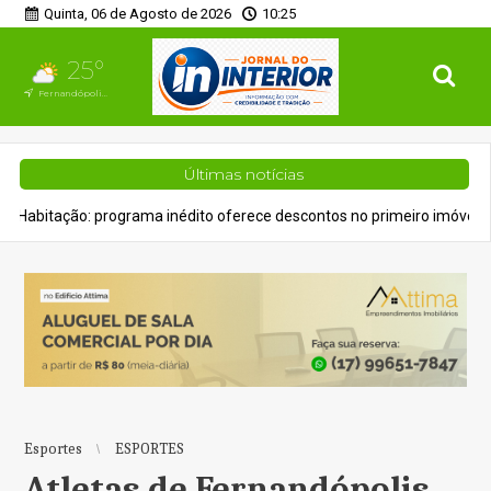
Quinta, 06 de Agosto de 2026
10:25
25°
Fernandópolis, SP
Últimas notícias
ma inédito oferece descontos no primeiro imóvel
Geral
Decreto 
Esportes
ESPORTES
Atletas de Fernandópolis