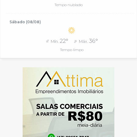
Tempo nublado
Sábado (08/08)
22°
36°
Mín.
Máx.
Tempo limpo