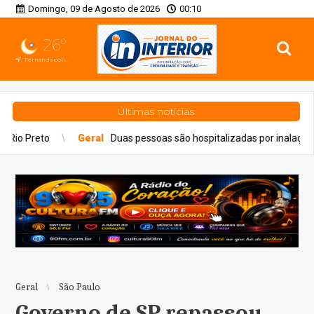
Domingo, 09 de Agosto de 2026
00:10
26°
Fernandópolis, SP
Últimas notícias
al
Duas pessoas são hospitalizadas por inalação de fumaça em incên
Geral
São Paulo
Governo de SP repassou