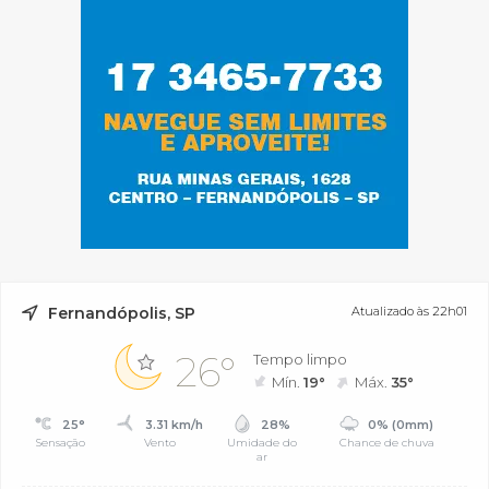
Fernandópolis, SP
Atualizado às 22h01
26°
Tempo limpo
Mín.
19°
Máx.
35°
25°
3.31 km/h
28%
0% (0mm)
Sensação
Vento
Umidade do
Chance de chuva
ar