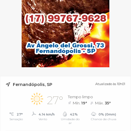
Fernandópolis, SP
Atualizado às 10h01
27°
Tempo limpo
Mín.
19°
Máx.
35°
27°
4.14 km/h
42%
0% (0mm)
Sensação
Vento
Umidade do
Chance de chuva
ar