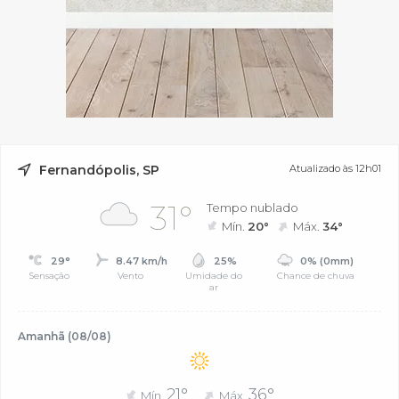
Fernandópolis, SP
Atualizado às 12h01
31°
Tempo nublado
Mín.
20°
Máx.
34°
29°
8.47 km/h
25%
0% (0mm)
Sensação
Vento
Umidade do
Chance de chuva
ar
Amanhã (08/08)
21°
36°
Mín.
Máx.