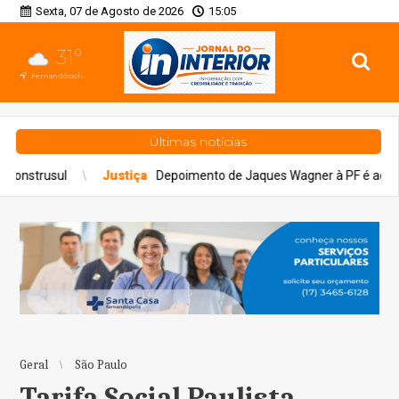
Sexta, 07 de Agosto de 2026
15:05
31°
Fernandópolis, SP
Últimas notícias
iça
Depoimento de Jaques Wagner à PF é adiado a pedido da defesa
Geral
São Paulo
Tarifa Social Paulista