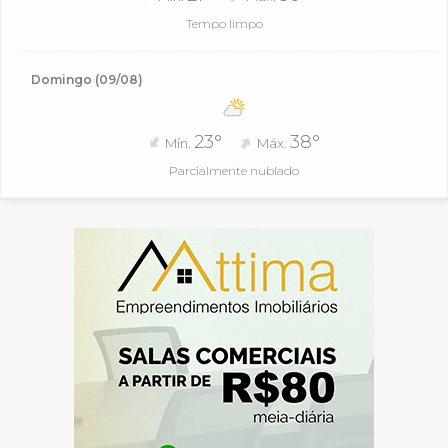
Tempo limpo
Domingo (09/08)
23°
38°
Mín.
Máx.
Parcialmente nublado