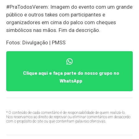
#PraTodosVerem: Imagem do evento com um grande
público e outros takes com participantes e
organizadores em cima do palco com cheques
simbólicos nas mãos. Fim da descrição.
Fotos: Divulgação | PMSS
Clique aqui e faça parte do nosso grupo no
WhatsApp
* O conteúdo de cada comentário é de responsabilidade de quem realizá-lo.
Nos reservamos ao direito de reprovar ou eliminar comentários em desacordo
com o propósito do site ou que contenham palavras ofensivas.