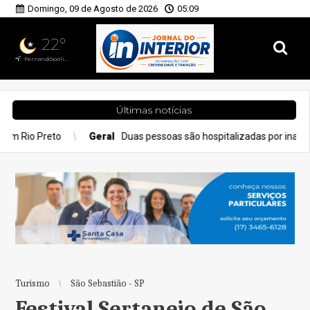
Domingo, 09 de Agosto de 2026
05:09
22°
Fernandópolis, SP
Últimas notícias
Geral
Duas pessoas são hospitalizadas por inalação de fumaça em in
Turismo
São Sebastião - SP
Festival Sertanejo de São