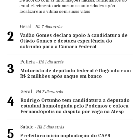
De acordo com as informações iniciais, funcionários do
estabelecimento acionaram as autoridades após
localizarem a vítima sem sinais vitais
Geral
- Há 7 dias atrás
2
Vadão Gomes declara apoio à candidatura de
Otávio Gomes e destaca experiência do
sobrinho para a Câmara Federal
Polícia
- Há 1 dia atrás
3
Motorista de deputado federal é flagrado com
R$ 2 milhões após saque em banco
Geral
- Há 7 dias atrás
4
Rodrigo Ortunho tem candidatura a deputado
estadual homologada pelo Podemos e coloca
Fernandópolis na disputa por vaga na Alesp
Saúde
- Há 5 dias atrás
5
Prefeitura inicia implantação do CAPS