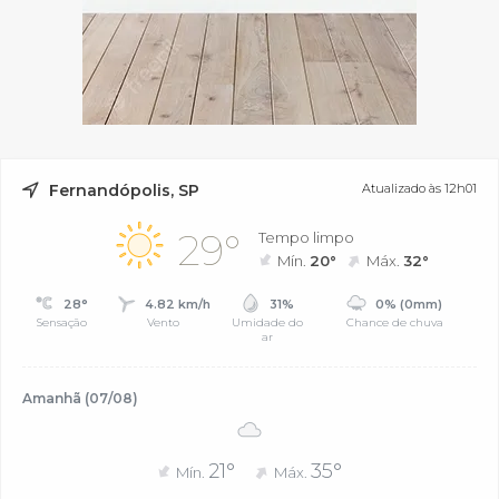
Fernandópolis, SP
Atualizado às 12h01
29°
Tempo limpo
Mín.
20°
Máx.
32°
28°
4.82 km/h
31%
0% (0mm)
Sensação
Vento
Umidade do
Chance de chuva
ar
Amanhã (07/08)
21°
35°
Mín.
Máx.