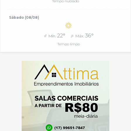
Tempo nublado
Sábado (08/08)
22°
36°
Mín.
Máx.
Tempo limpo