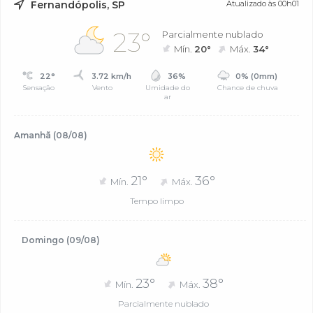
Fernandópolis, SP
Atualizado às 00h01
23°
Parcialmente nublado
Mín.
20°
Máx.
34°
22°
3.72 km/h
36%
0% (0mm)
Sensação
Vento
Umidade do
Chance de chuva
ar
Amanhã (08/08)
21°
36°
Mín.
Máx.
Tempo limpo
Domingo (09/08)
23°
38°
Mín.
Máx.
Parcialmente nublado