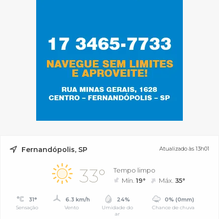
Fernandópolis, SP
Atualizado às 13h01
33°
Tempo limpo
Mín.
19°
Máx.
35°
31°
6.3 km/h
24%
0% (0mm)
Sensação
Vento
Umidade do
Chance de chuva
ar