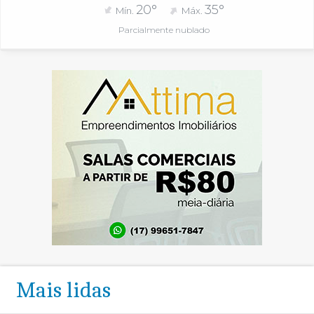
20°
35°
Mín.
Máx.
Parcialmente nublado
Mais lidas