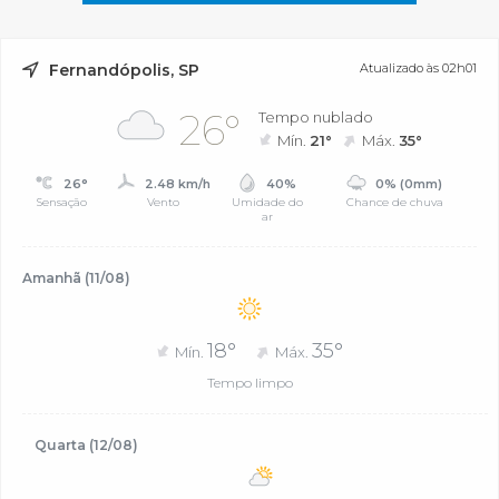
Fernandópolis, SP
Atualizado às 02h01
26°
Tempo nublado
Mín.
21°
Máx.
35°
26°
2.48 km/h
40%
0% (0mm)
Sensação
Vento
Umidade do
Chance de chuva
ar
Amanhã (11/08)
18°
35°
Mín.
Máx.
Tempo limpo
Quarta (12/08)