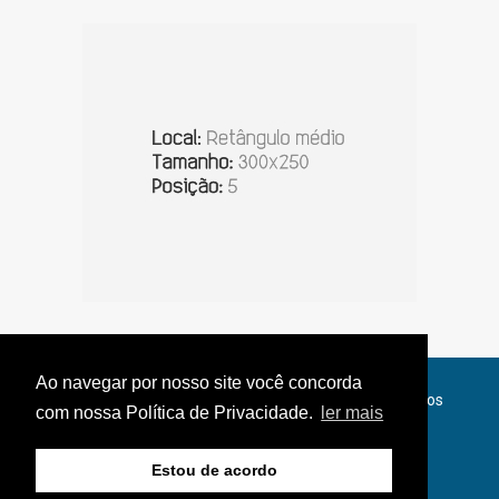
Ao navegar por nosso site você concorda
© Copyright 2026 - Jornal do Interior - Todos os direitos
com nossa Política de Privacidade.
ler mais
reservados
Estou de acordo