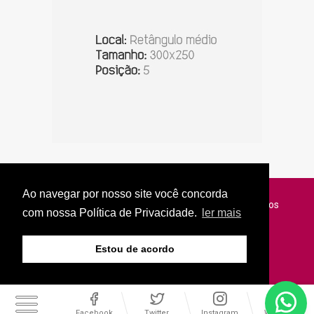
Ao navegar por nosso site você concorda
© Copyright 2026 - Jornal do Interior - Todos os direitos
com nossa Política de Privacidade.
ler mais
reservados
Estou de acordo
Facebook
Twitter
Instagram
WhatsApp