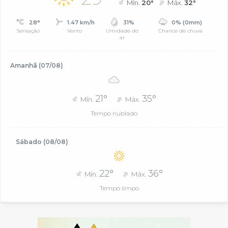
Mín.
20°
Máx.
32°
28°
1.47 km/h
31%
0% (0mm)
Sensação
Vento
Umidade do
Chance de chuva
ar
Amanhã (07/08)
21°
35°
Mín.
Máx.
Tempo nublado
Sábado (08/08)
22°
36°
Mín.
Máx.
Tempo limpo