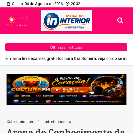
Quinta, 06 de Agosto de 2026
20:32
29°
Fernandópolis, SP
Últimas notícias
tuitos para Ilha Solteira; veja como se inscrever
Economia
Co
Entretenimento
Entretenimento
Arena do Conhecimento da