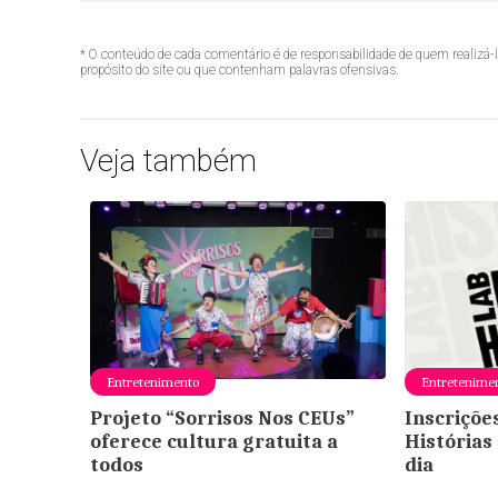
* O conteúdo de cada comentário é de responsabilidade de quem realizá-
propósito do site ou que contenham palavras ofensivas.
Veja também
Entretenimento
Entretenime
Projeto “Sorrisos Nos CEUs”
Inscriçõe
oferece cultura gratuita a
Histórias
todos
dia