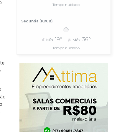
o
Tempo nublado
Segunda (10/08)
19°
36°
Mín.
Máx.
Tempo nublado
te
e
o
não
ão
a