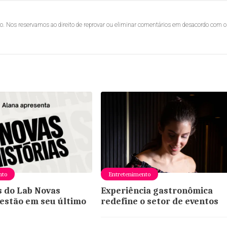
lo. Nos reservamos ao direito de reprovar ou eliminar comentários em desacordo com o
nto
Entretenimento
s do Lab Novas
Experiência gastronômica
 estão em seu último
redefine o setor de eventos