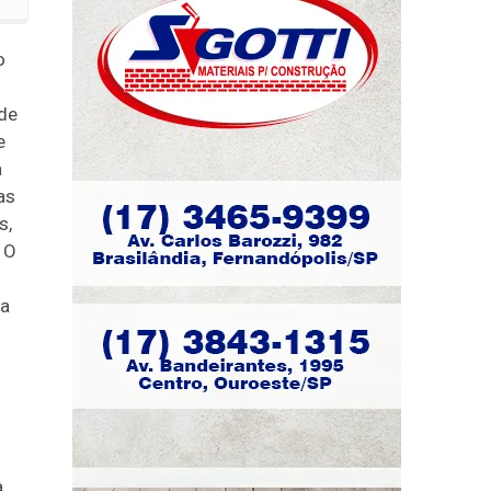
o
de
e
a
as
s,
 O
 a
a