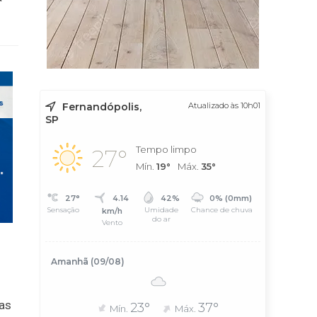
Fernandópolis,
Atualizado às 10h01
SP
Tempo limpo
27°
Mín.
19°
Máx.
35°
27°
4.14
42%
0% (0mm)
Sensação
Umidade
Chance de chuva
km/h
do ar
Vento
Amanhã (09/08)
cas
23°
37°
Mín.
Máx.