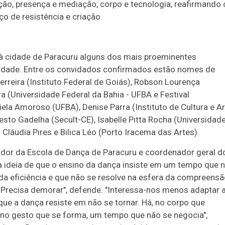
enção, presença e mediação, corpo e tecnologia, reafirmando 
o de resistência e criação.
 à cidade de Paracuru alguns dos mais proeminentes
lidade. Entre os convidados confirmados estão nomes de
rreira (Instituto Federal de Goiás), Robson Lourença
 (Universidade Federal da Bahia - UFBA e Festival
iela Amoroso (UFBA), Denise Parra (Instituto de Cultura e Ar
sto Gadelha (Secult-CE), Isabelle Pitta Rocha (Universidad
Cláudia Pires e Bilica Léo (Porto Iracema das Artes).
dador da Escola de Dança de Paracuru e coordenador geral d
da ideia de que o ensino da dança insiste em um tempo que 
 da eficiência e que não se resolve na esfera da compreens
stir. Precisa demorar", defende. "Interessa-nos menos adaptar 
e a dança resiste em não se tornar. Há, no corpo que
, no gesto que se forma, um tempo que não se negocia",