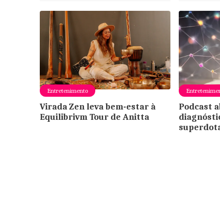
Entretenimento
Entretenime
Virada Zen leva bem-estar à
Podcast a
Equilibrivm Tour de Anitta
diagnósti
superdot