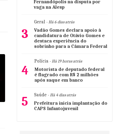
Fernandópolis na disputa por
vaga na Alesp
Geral
- Há 6 dias atrás
3
Vadão Gomes declara apoio à
candidatura de Otávio Gomes e
destaca experiência do
sobrinho para a Câmara Federal
Polícia
- Há 19 horas atrás
4
Motorista de deputado federal
é flagrado com R$ 2 milhões
após saque em banco
Saúde
- Há 4 dias atrás
5
Prefeitura inicia implantação do
CAPS Infantojuvenil