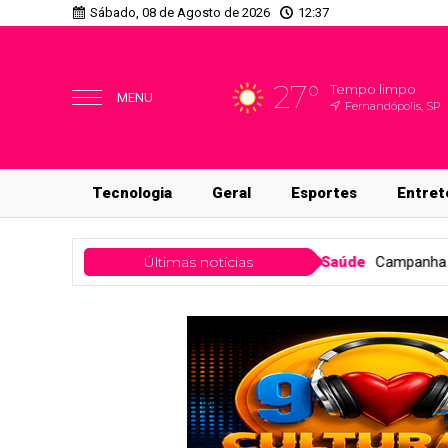
Sábado, 08 de Agosto de 2026
12:37
27°
Tempo limpo
MENU
Fernandópolis, SP
Tecnologia
Geral
Esportes
Entret
atendimento
Saúde
Últimas notícias
Campanha contra sarampo vacinou 280 