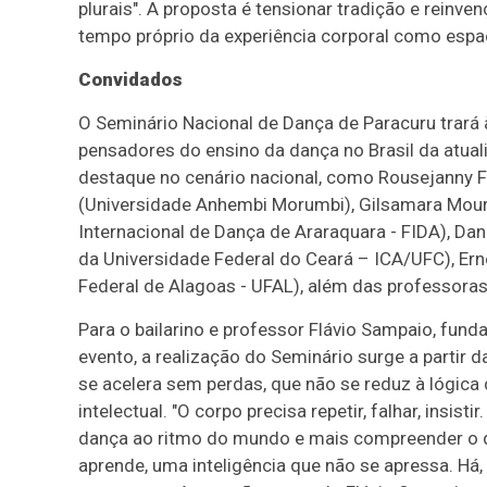
plurais". A proposta é tensionar tradição e reinv
tempo próprio da experiência corporal como espaç
Convidados
O Seminário Nacional de Dança de Paracuru trará
pensadores do ensino da dança no Brasil da atua
destaque no cenário nacional, como Rousejanny Fe
(Universidade Anhembi Morumbi), Gilsamara Moura
Internacional de Dança de Araraquara - FIDA), Dan
da Universidade Federal do Ceará – ICA/UFC), Erne
Federal de Alagoas - UFAL), além das professoras 
Para o bailarino e professor Flávio Sampaio, fun
evento, a realização do Seminário surge a partir 
se acelera sem perdas, que não se reduz à lógica
intelectual. "O corpo precisa repetir, falhar, insi
dança ao ritmo do mundo e mais compreender o qu
aprende, uma inteligência que não se apressa. Há