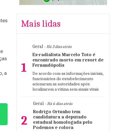
ates
Mais lidas
Geral
- Há 3 dias atrás
de
Ex-radialista Marcelo Toto é
nças
encontrado morto em resort de
1
Fernandópolis
, a
De acordo com as informações iniciais,
funcionários do estabelecimento
acionaram as autoridades após
localizarem a vítima sem sinais vitais
Geral
- Há 6 dias atrás
Rodrigo Ortunho tem
2
candidatura a deputado
estadual homologada pelo
Podemos e coloca