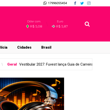
17996055454
Dólar com.
Euro
R$ 5,08
R$ 5,87
lícia
Cidades
Brasil
uvest lança Guia de Carreiras para auxiliar candidatos na escolha da 