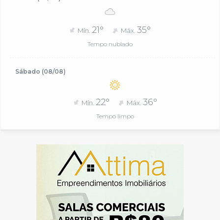
21°
35°
Mín.
Máx.
Tempo nublado
Sábado (08/08)
22°
36°
Mín.
Máx.
Tempo limpo