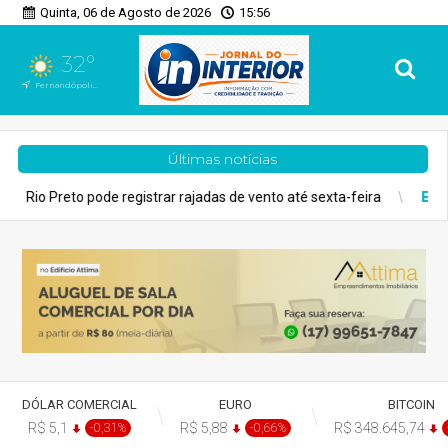
Quinta, 06 de Agosto de 2026
15:56
32°
Fernandópolis, SP
Últimas notícias
registrar rajadas de vento até sexta-feira
Economia
O risco do
DÓLAR COMERCIAL
EURO
BITCOIN
R$ 5,1
R$ 5,88
R$ 348.645,74
-0,31%
-0,66%