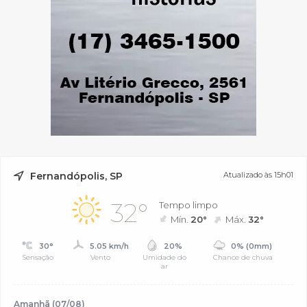
Fernandópolis, SP
Atualizado às 15h01
32°
Tempo limpo
Mín.
20°
Máx.
32°
30°
5.05 km/h
20%
0% (0mm)
Sensação
Vento
Umidade do
Chance de chuva
ar
Amanhã (07/08)