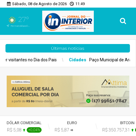
Sábado, 08 de Agosto de 2026
11:49
27°
Fernandópolis, SP
Últimas notícias
ais
Cidades
Paço Municipal de Araçatuba recebe iluminação em
DÓLAR COMERCIAL
EURO
BITCOIN
R$ 5,08
R$ 5,87
R$ 350.757,31
+0,04%
+0,00%