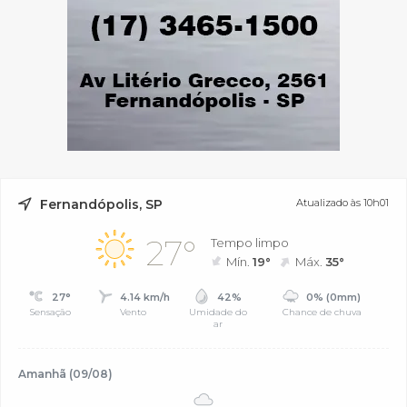
Fernandópolis, SP
Atualizado às 10h01
27°
Tempo limpo
Mín.
19°
Máx.
35°
27°
4.14 km/h
42%
0% (0mm)
Sensação
Vento
Umidade do
Chance de chuva
ar
Amanhã (09/08)