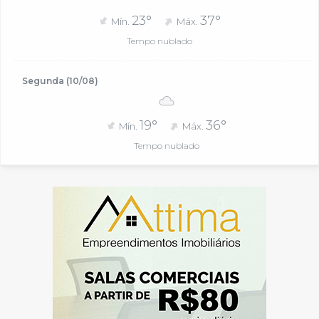
23°
37°
Mín.
Máx.
Tempo nublado
Segunda (10/08)
19°
36°
Mín.
Máx.
Tempo nublado