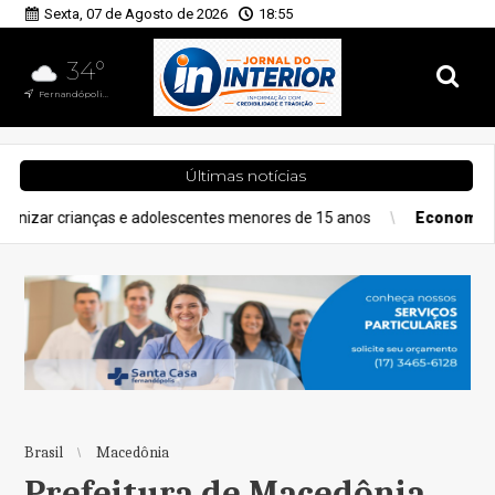
Sexta, 07 de Agosto de 2026
18:55
34°
Fernandópolis, SP
Últimas notícias
escentes menores de 15 anos
Economia
Piazza acelera expansã
Brasil
Macedônia
Prefeitura de Macedônia