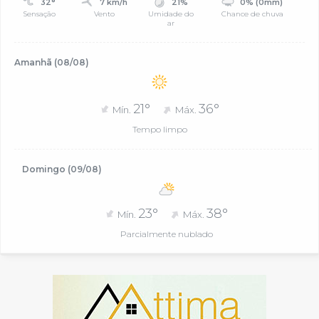
32°
7 km/h
21%
0% (0mm)
Sensação
Vento
Umidade do
Chance de chuva
ar
Amanhã (08/08)
21°
36°
Mín.
Máx.
Tempo limpo
Domingo (09/08)
23°
38°
Mín.
Máx.
Parcialmente nublado