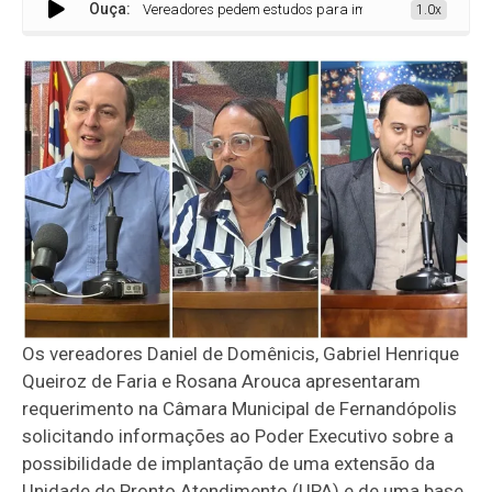
Ouça:
Vereadores pedem estudos para implantação de extensão da 
1.0x
Os vereadores Daniel de Domênicis, Gabriel Henrique
Queiroz de Faria e Rosana Arouca apresentaram
requerimento na Câmara Municipal de Fernandópolis
solicitando informações ao Poder Executivo sobre a
possibilidade de implantação de uma extensão da
Unidade de Pronto Atendimento (UPA) e de uma base