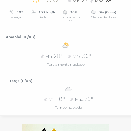
Mín.
21°
Máx.
35°
29°
3.72 km/h
30%
0% (0mm)
Sensação
Vento
Umidade do
Chance de chuva
ar
Amanhã (10/08)
20°
36°
Mín.
Máx.
Parcialmente nublado
Terça (11/08)
18°
35°
Mín.
Máx.
Tempo nublado