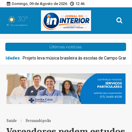
Domingo, 09 de Agosto de 2026
12:46
30°
Fernandópolis, SP
Últimas notícias
to leva música brasileira às escolas de Campo Grande
Geral
Vej
Saúde
Fernandópolis
Vereadores pedem estudos