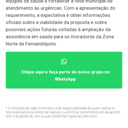
equipes de saúde e fortalecer a rede municipal de
atendimento às urgências. Com a apresentação do
requerimento, a expectativa é obter informações
oficiais sobre a viabilidade da proposta e sobre
possíveis ações futuras voltadas à ampliação da
assistência em saúde para os moradores da Zona
Norte de Fernandópolis.
Clique aqui e faça parte do nosso grupo no
WhatsApp
* O conteúdo de cada comentário é de responsabilidade de quem realizá-lo.
Nos reservamos ao direito de reprovar ou eliminar comentários em desacordo
com o propósito do site ou que contenham palavras ofensivas.