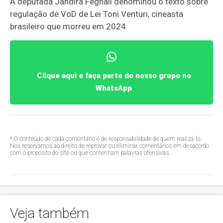
A deputada Jandira Feghali denominou o texto sobre
regulação de VoD de Lei Toni Venturi, cineasta
brasileiro que morreu em 2024.
Clique aqui e faça parte do nosso grupo no
WhatsApp
* O conteúdo de cada comentário é de responsabilidade de quem realizá-lo.
Nos reservamos ao direito de reprovar ou eliminar comentários em desacordo
com o propósito do site ou que contenham palavras ofensivas.
Veja também