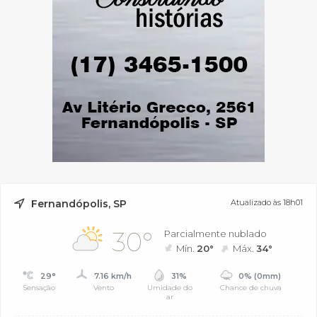
Fernandópolis, SP
Atualizado às 18h01
30°
Parcialmente nublado
Mín.
20°
Máx.
34°
29°
7.16 km/h
31%
0% (0mm)
Sensação
Vento
Umidade do
Chance de chuva
ar