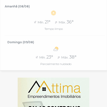
Amanhã (08/08)
21°
36°
Mín.
Máx.
Tempo limpo
Domingo (09/08)
23°
38°
Mín.
Máx.
Parcialmente nublado