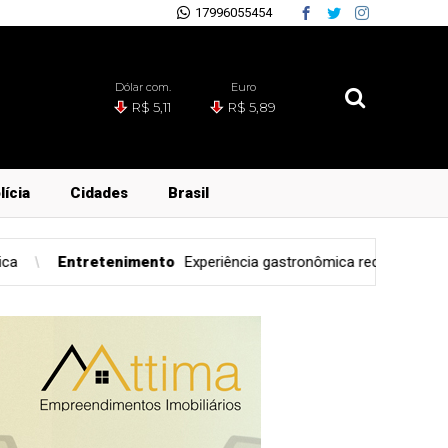
17996055454
Dólar com.
Euro
R$ 5,11
R$ 5,89
lícia
Cidades
Brasil
Experiência gastronômica redefine o setor de eventos
Geral