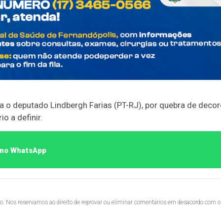
a o deputado Lindbergh Farias (PT-RJ), por quebra de deco
o a definir.
o no WhatsApp
lo. Nos reservamos ao direito de reprovar ou eliminar comentários em desacordo com o