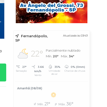
Fernandópolis,
Atualizado às 03h01
SP
ro
Parcialmente nublado
22°
Mín.
20°
Máx.
34°
21°
3.66
35%
0% (0mm)
Sensação
Umidade
Chance de chuva
km/h
do ar
Vento
Amanhã (08/08)
21°
36°
Mín.
Máx.