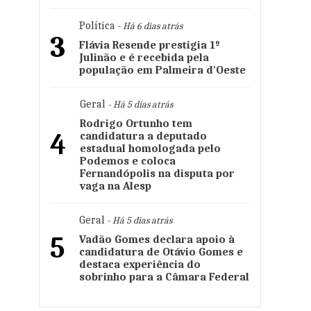
Política
- Há 6 dias atrás
3
Flávia Resende prestigia 1º
Julinão e é recebida pela
população em Palmeira d'Oeste
Geral
- Há 5 dias atrás
Rodrigo Ortunho tem
4
candidatura a deputado
estadual homologada pelo
Podemos e coloca
Fernandópolis na disputa por
vaga na Alesp
Geral
- Há 5 dias atrás
5
Vadão Gomes declara apoio à
candidatura de Otávio Gomes e
destaca experiência do
sobrinho para a Câmara Federal