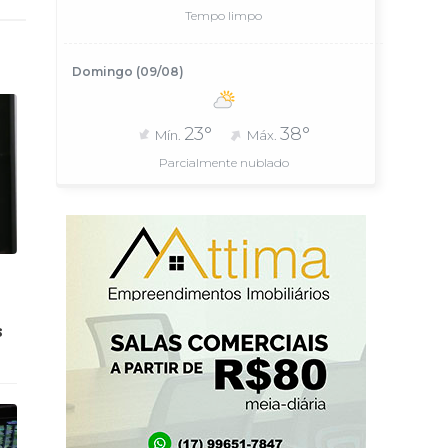
Tempo limpo
Domingo (09/08)
23°
38°
Mín.
Máx.
Parcialmente nublado
s