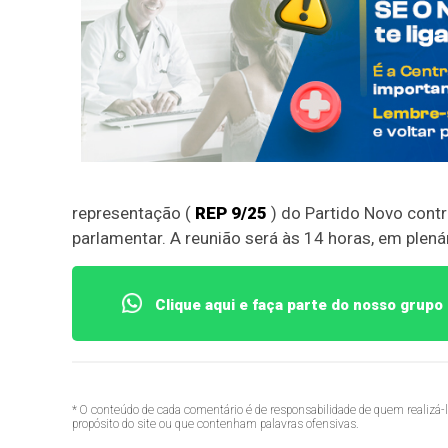
representação (
REP 9/25
) do Partido Novo contr
parlamentar. A reunião será às 14 horas, em plenári
Clique aqui e faça parte do nosso grup
* O conteúdo de cada comentário é de responsabilidade de quem realizá-
propósito do site ou que contenham palavras ofensivas.