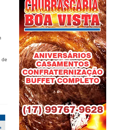
n
o de