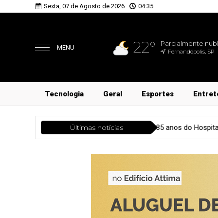
Sexta, 07 de Agosto de 2026
04:35
22°
Parcialmente nub
MENU
Fernandópolis, SP
Tecnologia
Geral
Esportes
Entret
DEB
Geral
Nos 85 anos do Hospital São Julião, Coronel David
Últimas notícias