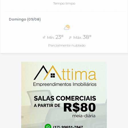
Tempo limpo
Domingo (09/08)
23°
38°
Mín.
Máx.
Parcialmente nublado