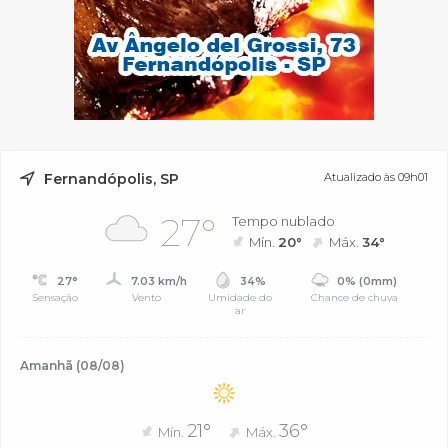
Fernandópolis, SP
Atualizado às 09h01
27°
Tempo nublado
Mín.
20°
Máx.
34°
27°
7.03 km/h
34%
0% (0mm)
Sensação
Vento
Umidade do
Chance de chuva
ar
Amanhã (08/08)
21°
36°
Mín.
Máx.