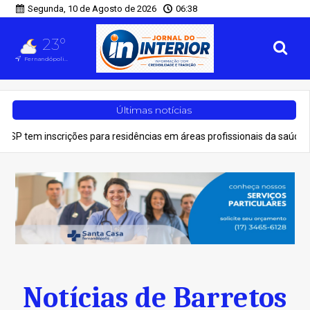
Segunda, 10 de Agosto de 2026
06:38
23°
Fernandópolis, SP
Últimas notícias
 inscrições para residências em áreas profissionais da saúde
Ci
Notícias de Barretos