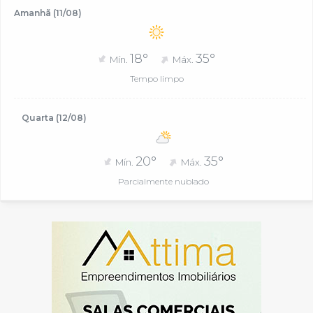
Amanhã (11/08)
18°
35°
Mín.
Máx.
Tempo limpo
Quarta (12/08)
20°
35°
Mín.
Máx.
Parcialmente nublado