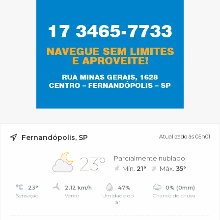
Fernandópolis, SP
Atualizado às 05h01
23°
Parcialmente nublado
Mín.
21°
Máx.
35°
23°
2.12 km/h
47%
0% (0mm)
Sensação
Vento
Umidade do
Chance de chuva
ar