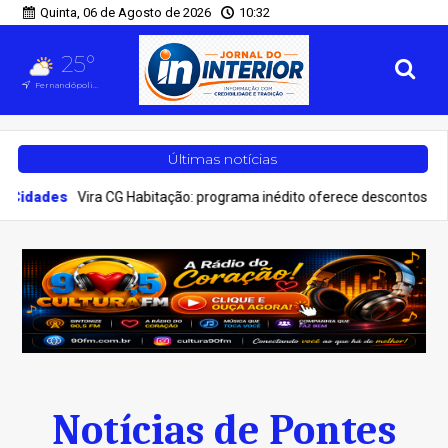
Quinta, 06 de Agosto de 2026
10:32
25°
Fernandópolis, SP
Últimas notícias
es
Vira CG Habitação: programa inédito oferece descontos no primeiro
Notícias de Pontes