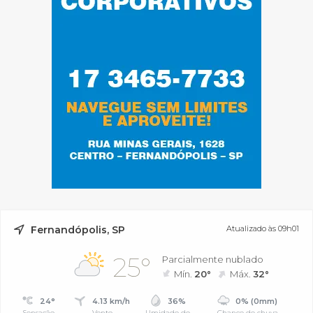
Fernandópolis, SP
Atualizado às 09h01
25°
Parcialmente nublado
Mín.
20°
Máx.
32°
24°
4.13 km/h
36%
0% (0mm)
Sensação
Vento
Umidade do
Chance de chuva