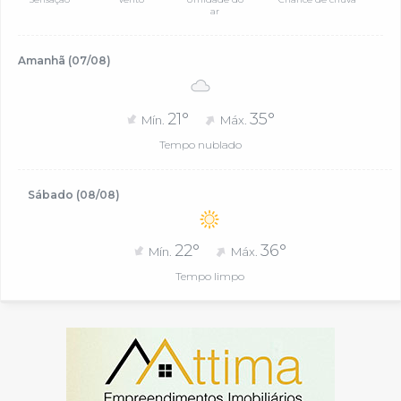
ar
Amanhã (07/08)
21°
35°
Mín.
Máx.
Tempo nublado
Sábado (08/08)
22°
36°
Mín.
Máx.
Tempo limpo