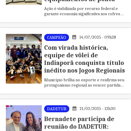
Ação é viabilizada por recurso federal e
garante economia significativa aos cofres
públicos
14/07/2025 - 09h28
CAMPEÃO
Com virada histórica,
equipe de vôlei de
Indiaporã conquista título
inédito nos Jogos Regionais
Município brilha no esporte e reafirma seu
protagonismo regional ao vencer partida
emocionante em Votuporanga
21/02/2025 - 12h30
DADETUR
Bernadete participa de
reunião do DADETUR: