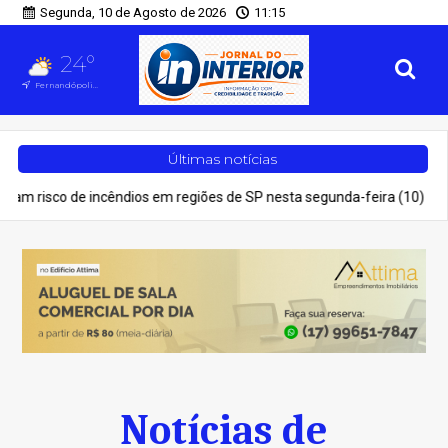
Segunda, 10 de Agosto de 2026
11:15
24°
Fernandópolis, SP
Últimas notícias
incêndios em regiões de SP nesta segunda-feira (10)
Geral
Como 
Notícias de