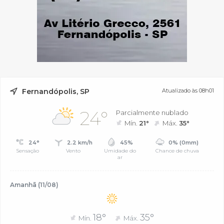
Fernandópolis, SP
Atualizado às 08h01
24°
Parcialmente nublado
Mín.
21°
Máx.
35°
24°
2.2 km/h
45%
0% (0mm)
Sensação
Vento
Umidade do
Chance de chuva
ar
Amanhã (11/08)
18°
35°
Mín.
Máx.