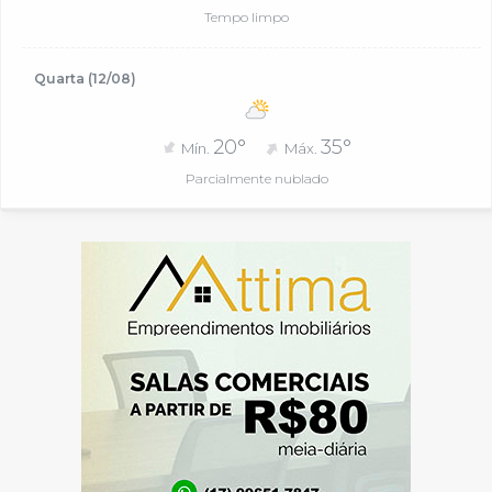
Tempo limpo
Quarta (12/08)
20°
35°
Mín.
Máx.
Parcialmente nublado