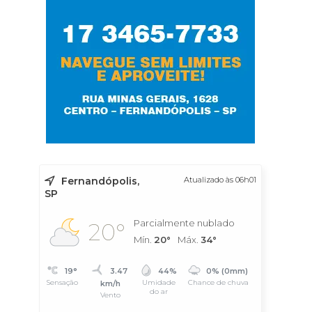
Fernandópolis,
Atualizado às 06h01
SP
Parcialmente nublado
20°
Mín.
20°
Máx.
34°
19°
3.47
44%
0% (0mm)
Sensação
Umidade
Chance de chuva
km/h
do ar
Vento