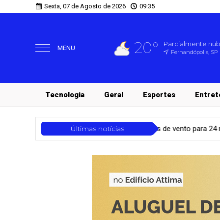
Sexta, 07 de Agosto de 2026
09:35
20°
Parcialmente nu
MENU
Fernandópolis, SP
Tecnologia
Geral
Esportes
Entret
tas severos de chuva e rajadas de vento para 24 regiões do estado
Últimas notícias