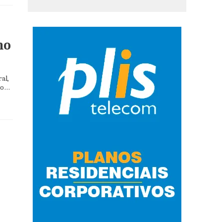
no
al,
so