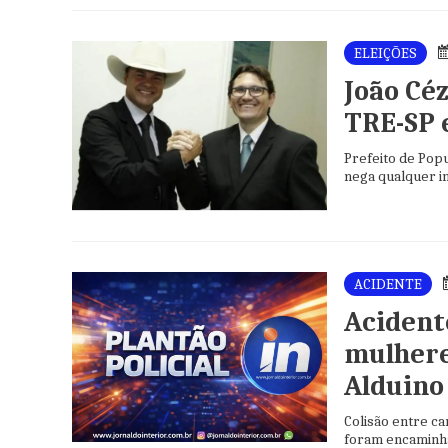
ELEIÇÕES
João Cé
TRE-SP 
Prefeito de Popu
nega qualquer i
movido pela col
ACIDENTE
Acident
mulhere
Alduino
Colisão entre c
foram encaminha