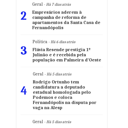
Geral
- Há 7 dias atrás
2
Empresários aderem à
campanha de reforma de
apartamentos da Santa Casa de
Fernandópolis
Política
- Há 6 dias atrás
3
Flávia Resende prestigia 1º
Julinão e é recebida pela
população em Palmeira d'Oeste
Geral
- Há 5 dias atrás
Rodrigo Ortunho tem
4
candidatura a deputado
estadual homologada pelo
Podemos e coloca
Fernandópolis na disputa por
vaga na Alesp
Geral
- Há 5 dias atrás