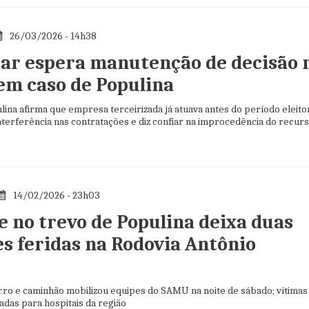
26/03/2026 - 14h38
zar espera manutenção de decisão 
em caso de Populina
lina afirma que empresa terceirizada já atuava antes do período eleitor
nterferência nas contratações e diz confiar na improcedência do recur
igação derrotada.
14/02/2026 - 23h03
e no trevo de Populina deixa duas
s feridas na Rodovia Antônio
arro e caminhão mobilizou equipes do SAMU na noite de sábado; vítimas
das para hospitais da região