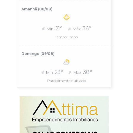
Amanhã (08/08)
21°
36°
Mín.
Máx.
Tempo limpo
Domingo (09/08)
23°
38°
Mín.
Máx.
Parcialmente nublado