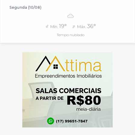
Segunda (10/08)
19°
36°
Mín.
Máx.
Tempo nublado