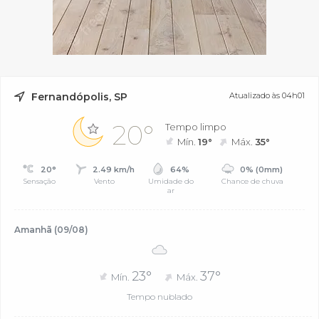
Fernandópolis, SP
Atualizado às 04h01
20°
Tempo limpo
Mín.
19°
Máx.
35°
20°
2.49 km/h
64%
0% (0mm)
Sensação
Vento
Umidade do
Chance de chuva
ar
Amanhã (09/08)
23°
37°
Mín.
Máx.
Tempo nublado