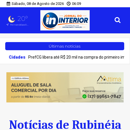
Sábado, 08 de Agosto de 2026
06:09
20°
Fernandópolis, SP
Últimas notícias
ades
PrefCG libera até R$ 20 mil na compra do primeiro imóvel
Notícias de Rubinéia