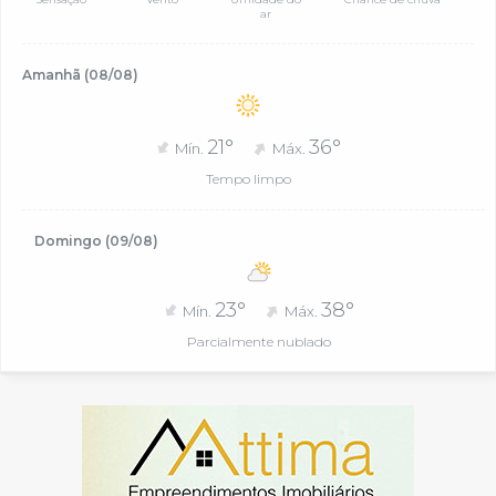
ar
Amanhã (08/08)
21°
36°
Mín.
Máx.
Tempo limpo
Domingo (09/08)
23°
38°
Mín.
Máx.
Parcialmente nublado