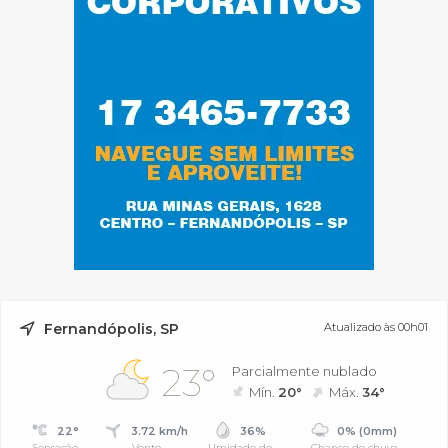
Fernandópolis, SP
Atualizado às 00h01
23°
Parcialmente nublado
Mín.
20°
Máx.
34°
22°
3.72 km/h
36%
0% (0mm)
Sensação
Vento
Umidade do
Chance de chuva