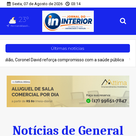
Sexta, 07 de Agosto de 2026
03:14
23°
Fernandópolis, SP
Últimas notícias
, Coronel David reforça compromisso com a saúde pública
Entret
Notícias de General