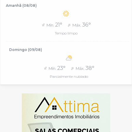
Amanhã (08/08)
21°
36°
Mín.
Máx.
Tempo limpo
Domingo (09/08)
23°
38°
Mín.
Máx.
Parcialmente nublado