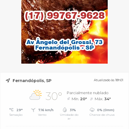
Fernandópolis, SP
Atualizado às 18h01
30°
Parcialmente nublado
Mín.
20°
Máx.
34°
29°
7.16 km/h
31%
0% (0mm)
Sensação
Vento
Umidade do
Chance de chuva
ar