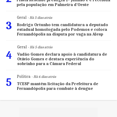
Flávia Resende prestigia 1º Julinão e é recebida
pela população em Palmeira d'Oeste
Geral
- Há 5 dias atrás
3
Rodrigo Ortunho tem candidatura a deputado
estadual homologada pelo Podemos e coloca
Fernandópolis na disputa por vaga na Alesp
Geral
- Há 5 dias atrás
4
Vadão Gomes declara apoio à candidatura de
Otávio Gomes e destaca experiência do
sobrinho para a Câmara Federal
Política
- Há 6 dias atrás
5
TCESP mantém licitação da Prefeitura de
Fernandópolis para combate à dengue