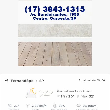
Fernandópolis, SP
Atualizado às 00h04
24°
Parcialmente nublado
Mín.
20°
Máx.
32°
23°
2.62 km/h
35%
0% (0mm)
Sensação
Vento
Umidade do
Chance de chuva