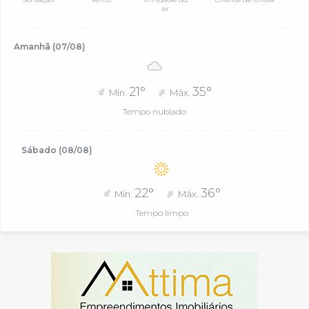
ar
Amanhã (07/08)
21°
35°
Mín.
Máx.
Tempo nublado
Sábado (08/08)
22°
36°
Mín.
Máx.
Tempo limpo