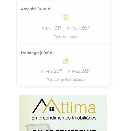
Amanhã (08/08)
21°
36°
Mín.
Máx.
Tempo limpo
Domingo (09/08)
23°
38°
Mín.
Máx.
Parcialmente nublado