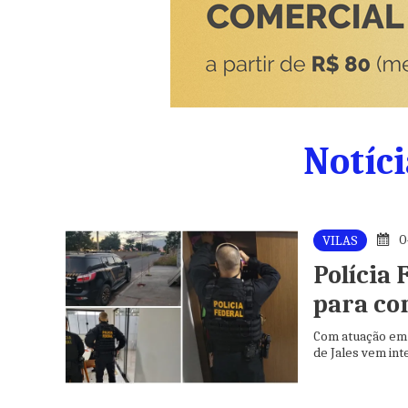
Notíci
0
VILAS
Polícia 
para co
Com atuação em 
de Jales vem in