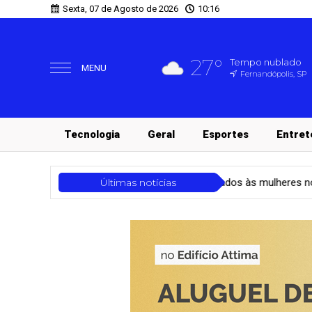
Sexta, 07 de Agosto de 2026
10:16
27°
Tempo nublado
MENU
Fernandópolis, SP
Tecnologia
Geral
Esportes
Entret
os públicos essenciais voltados às mulheres no estado de São Paulo
Últimas notícias