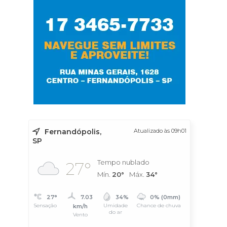
Fernandópolis,
Atualizado às 09h01
SP
Tempo nublado
27°
Mín.
20°
Máx.
34°
27°
7.03
34%
0% (0mm)
Sensação
Umidade
Chance de chuva
km/h
do ar
Vento