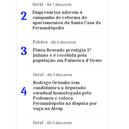
Geral
- Há 7 dias atrás
2
Empresários aderem à
campanha de reforma de
apartamentos da Santa Casa de
Fernandópolis
Política
- Há 6 dias atrás
3
Flávia Resende prestigia 1º
Julinão e é recebida pela
população em Palmeira d'Oeste
Geral
- Há 5 dias atrás
Rodrigo Ortunho tem
4
candidatura a deputado
estadual homologada pelo
Podemos e coloca
Fernandópolis na disputa por
vaga na Alesp
Geral
- Há 5 dias atrás