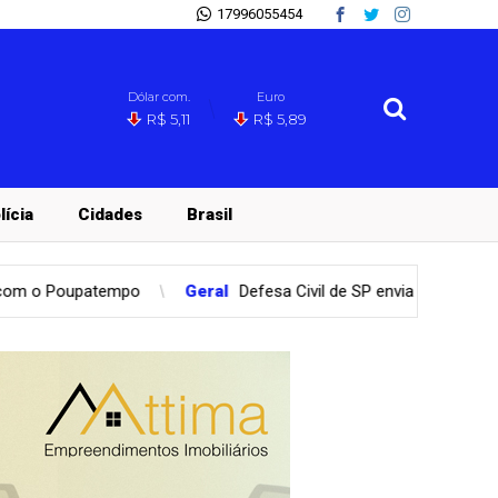
17996055454
Dólar com.
Euro
R$ 5,11
R$ 5,89
lícia
Cidades
Brasil
Geral
Defesa Civil de SP envia alertas severos de chuva e rajad