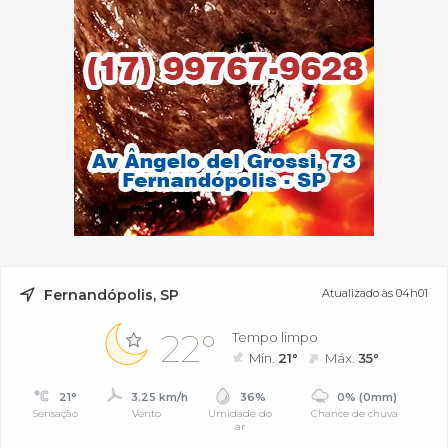
Fernandópolis, SP
Atualizado às 04h01
22°
Tempo limpo
Mín.
21°
Máx.
35°
21°
3.25 km/h
36%
0% (0mm)
Sensação
Vento
Umidade do
Chance de chuva
ar