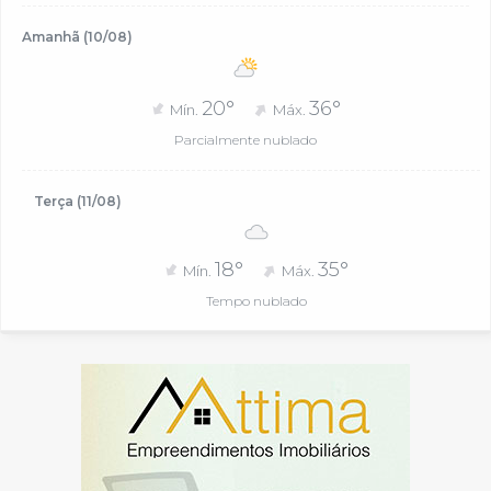
Amanhã (10/08)
20°
36°
Mín.
Máx.
Parcialmente nublado
Terça (11/08)
18°
35°
Mín.
Máx.
Tempo nublado