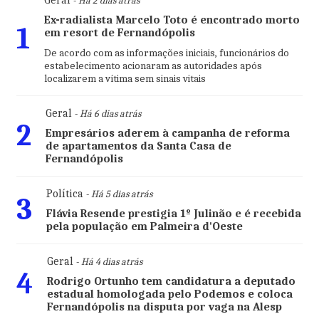
Geral
- Há 2 dias atrás
Ex-radialista Marcelo Toto é encontrado morto
1
em resort de Fernandópolis
De acordo com as informações iniciais, funcionários do
estabelecimento acionaram as autoridades após
localizarem a vítima sem sinais vitais
Geral
- Há 6 dias atrás
2
Empresários aderem à campanha de reforma
de apartamentos da Santa Casa de
Fernandópolis
Política
- Há 5 dias atrás
3
Flávia Resende prestigia 1º Julinão e é recebida
pela população em Palmeira d'Oeste
Geral
- Há 4 dias atrás
4
Rodrigo Ortunho tem candidatura a deputado
estadual homologada pelo Podemos e coloca
Fernandópolis na disputa por vaga na Alesp