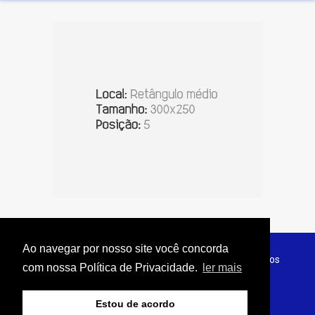
Ao navegar por nosso site você concorda
© Copyright 2026 - Jornal do Interior - Todos os direitos
com nossa Política de Privacidade.
ler mais
reservados
Estou de acordo