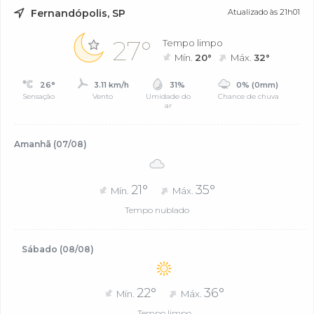
Fernandópolis, SP
Atualizado às 21h01
27°
Tempo limpo
Mín.
20°
Máx.
32°
26°
3.11 km/h
31%
0% (0mm)
Sensação
Vento
Umidade do
Chance de chuva
ar
Amanhã (07/08)
21°
35°
Mín.
Máx.
Tempo nublado
Sábado (08/08)
22°
36°
Mín.
Máx.
Tempo limpo