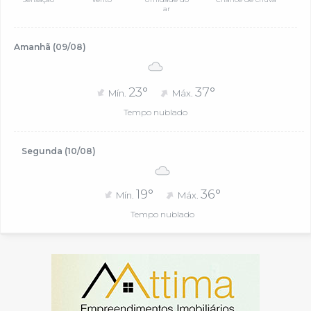
ar
Amanhã (09/08)
23°
37°
Mín.
Máx.
Tempo nublado
Segunda (10/08)
19°
36°
Mín.
Máx.
Tempo nublado