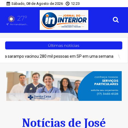
Sábado, 08 de Agosto de 2026
12:23
27°
Fernandópolis, SP
Últimas notícias
po vacinou 280 mil pessoas em SP em uma semana
Geral
Vesti
Notícias de José