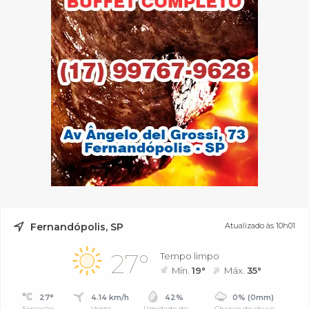
Fernandópolis, SP
Atualizado às 10h01
27°
Tempo limpo
Mín.
19°
Máx.
35°
27°
4.14 km/h
42%
0% (0mm)
Sensação
Vento
Umidade do
Chance de chuva