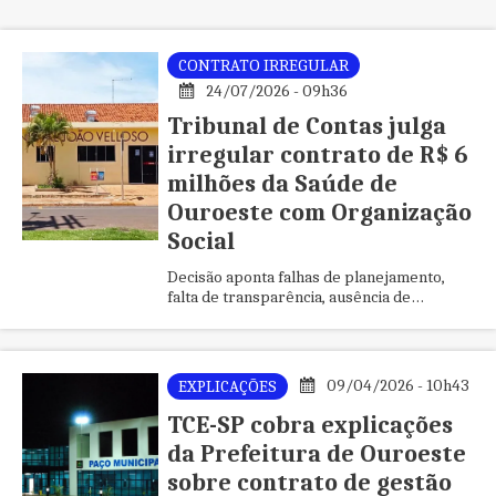
CONTRATO IRREGULAR
24/07/2026 - 09h36
Tribunal de Contas julga
irregular contrato de R$ 6
milhões da Saúde de
Ouroeste com Organização
Social
Decisão aponta falhas de planejamento,
falta de transparência, ausência de
critérios para remuneração e mantém
irregular também o termo aditivo firmado
pela Prefeitura
09/04/2026 - 10h43
EXPLICAÇÕES
TCE-SP cobra explicações
da Prefeitura de Ouroeste
sobre contrato de gestão