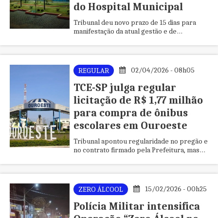
do Hospital Municipal
Tribunal deu novo prazo de 15 dias para
manifestação da atual gestão e de
responsáveis ligados ao contrato com o
Hospital Mahatma Gandhi
02/04/2026 - 08h05
REGULAR
TCE-SP julga regular
licitação de R$ 1,77 milhão
para compra de ônibus
escolares em Ouroeste
Tribunal apontou regularidade no pregão e
no contrato firmado pela Prefeitura, mas
fez recomendações sobre planejamento
anual de contratações e exigências
previstas no edital.
15/02/2026 - 00h25
ZERO ÁLCOOL
Polícia Militar intensifica