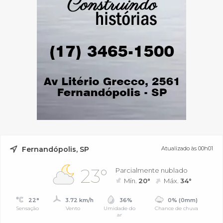
Fernandópolis, SP
Atualizado às 00h01
23°
Parcialmente nublado
Mín.
20°
Máx.
34°
22°
3.72 km/h
36%
0% (0mm)
Sensação
Vento
Umidade do
Chance de chuva
ar